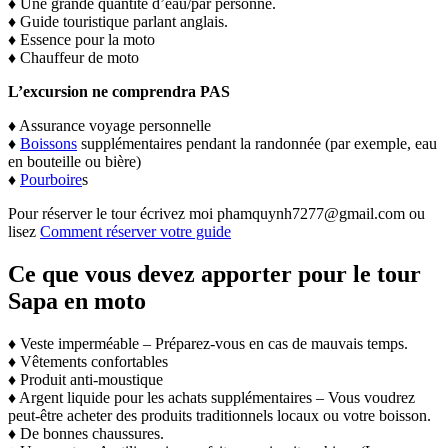
♦️ Une grande quantité d’eau/par personne.
♦️ Guide touristique parlant anglais.
♦️ Essence pour la moto
♦️ Chauffeur de moto
L’excursion ne comprendra PAS
♦️ Assurance voyage personnelle
♦️
Boissons
supplémentaires pendant la randonnée (par exemple, eau
en bouteille ou bière)
♦️
Pourboire
s
Pour réserver le tour écrivez moi phamquynh7277@gmail.com ou
lisez
Comment réserver votre guide
Ce que vous devez apporter pour le tour
Sapa en moto
♦️ Veste imperméable – Préparez-vous en cas de mauvais temps.
♦️ Vêtements confortables
♦️ Produit anti-moustique
♦️ Argent liquide pour les achats supplémentaires – Vous voudrez
peut-être acheter des produits traditionnels locaux ou votre boisson.
♦️ De bonnes chaussures.