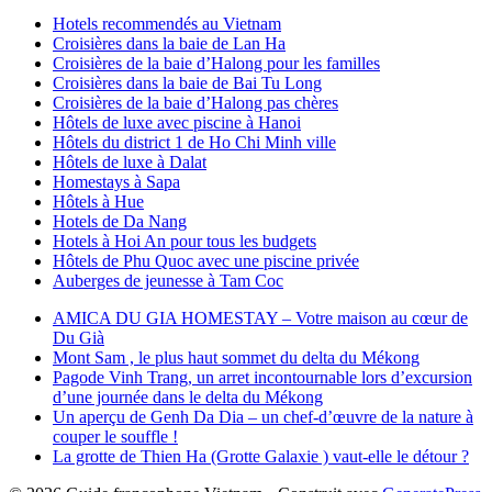
Hotels recommendés au Vietnam
Croisières dans la baie de Lan Ha
Croisières de la baie d’Halong pour les familles
Croisières dans la baie de Bai Tu Long
Croisières de la baie d’Halong pas chères
Hôtels de luxe avec piscine à Hanoi
Hôtels du district 1 de Ho Chi Minh ville
Hôtels de luxe à Dalat
Homestays à Sapa
Hôtels à Hue
Hotels de Da Nang
Hotels à Hoi An pour tous les budgets
Hôtels de Phu Quoc avec une piscine privée
Auberges de jeunesse à Tam Coc
AMICA DU GIA HOMESTAY – Votre maison au cœur de
Du Già
Mont Sam , le plus haut sommet du delta du Mékong
Pagode Vinh Trang, un arret incontournable lors d’excursion
d’une journée dans le delta du Mékong
Un aperçu de Genh Da Dia – un chef-d’œuvre de la nature à
couper le souffle !
La grotte de Thien Ha (Grotte Galaxie ) vaut-elle le détour ?