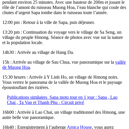
pendant environ 25 minutes. Avec une hauteur de 200m et jouant le
rôle de l’amont du ruisseau Muong Hoa, l’eau blanche qui coule des
chutes d’argent Sapa tombe dans le ruisseau toute l’année.
12:00 pm : Retour à la ville de Sapa, puis déjeuner.
13:20 pm : Continuation du voyage vers le village de Sa Seng, un
village du peuple Hmong. Séance de photos avec vue sur la nature
et la population locale.
14h30 : Arrivée au village de Hang Da.
15h : Arrivée au village de Sau Chua, vue panoramique sur la
vallée
de Muong Hoa
.
15:30 heures : Arrivée à Y Linh Ho, un village de Hmong noirs.
Vous verrez le panorama de la vallée de Muong Hoa et le paysage
époustouflant des rizières.
Publications similaires
Sapa moto tour en 1 jour : Sapa , Lao
Chai , Ta Van et Thanh Phu - Circuit privé
16h00 : Arrivée à Lao Chai, un village traditionnel des Hmong, une
autre belle vue panoramique.
16h40 : Enregistrement à l’auberge
Amica House
, vous aurez