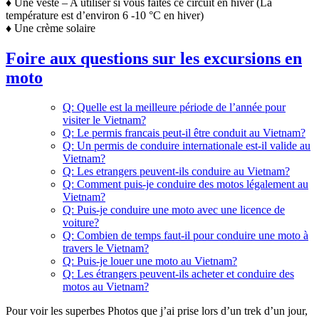
♦️ Une veste – A utiliser si vous faites ce circuit en hiver (La
température est d’environ 6 -10 °C en hiver)
♦️ Une crème solaire
Foire aux questions sur les excursions en
moto
Q: Quelle est la meilleure période de l’année pour
visiter le Vietnam?
Q: Le permis francais peut-il être conduit au Vietnam?
Q: Un permis de conduire internationale est-il valide au
Vietnam?
Q: Les etrangers peuvent-ils conduire au Vietnam?
Q: Comment puis-je conduire des motos légalement au
Vietnam?
Q: Puis-je conduire une moto avec une licence de
voiture?
Q: Combien de temps faut-il pour conduire une moto à
travers le Vietnam?
Q: Puis-je louer une moto au Vietnam?
Q: Les étrangers peuvent-ils acheter et conduire des
motos au Vietnam?
Pour voir les superbes Photos que j’ai prise lors d’un trek d’un jour,