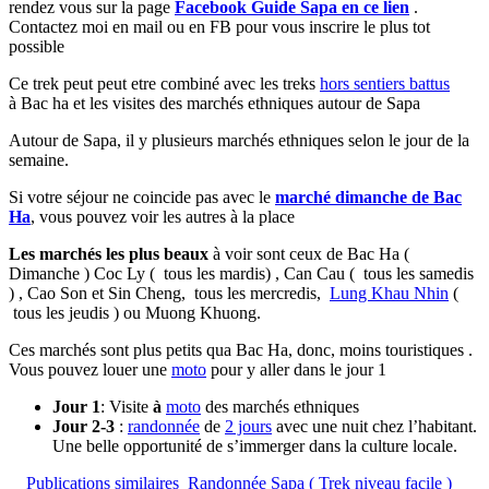
rendez vous sur la page
Facebook Guide Sapa en ce lien
.
Contactez moi en mail ou en FB pour vous inscrire le plus tot
possible
Ce trek peut peut etre combiné avec les treks
hors sentiers battus
à Bac ha et les visites des marchés ethniques autour de Sapa
Autour de Sapa, il y plusieurs marchés ethniques selon le jour de la
semaine.
Si votre séjour ne coincide pas avec le
marché dimanche de Bac
Ha
, vous pouvez voir les autres à la place
Les marchés les plus beaux
à voir sont ceux de Bac Ha (
Dimanche ) Coc Ly ( tous les mardis) , Can Cau ( tous les samedis
) , Cao Son et Sin Cheng, tous les mercredis,
Lung Khau Nhin
(
tous les jeudis ) ou Muong Khuong.
Ces marchés sont plus petits qua Bac Ha, donc, moins touristiques .
Vous pouvez louer une
moto
pour y aller dans le jour 1
Jour 1
: Visite
à
moto
des marchés ethniques
Jour 2-3
:
randonnée
de
2 jours
avec une nuit chez l’habitant.
Une belle opportunité de s’immerger dans la culture locale.
Publications similaires
Randonnée Sapa ( Trek niveau facile )