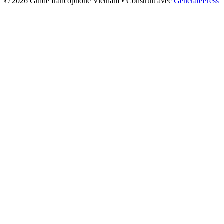
© 2026 Guide francophone Vietnam
• Construit avec
GeneratePress