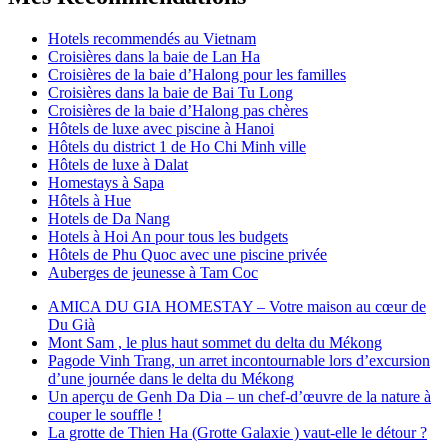
Hotels recommendés au Vietnam
Croisières dans la baie de Lan Ha
Croisières de la baie d’Halong pour les familles
Croisières dans la baie de Bai Tu Long
Croisières de la baie d’Halong pas chères
Hôtels de luxe avec piscine à Hanoi
Hôtels du district 1 de Ho Chi Minh ville
Hôtels de luxe à Dalat
Homestays à Sapa
Hôtels à Hue
Hotels de Da Nang
Hotels à Hoi An pour tous les budgets
Hôtels de Phu Quoc avec une piscine privée
Auberges de jeunesse à Tam Coc
AMICA DU GIA HOMESTAY – Votre maison au cœur de
Du Già
Mont Sam , le plus haut sommet du delta du Mékong
Pagode Vinh Trang, un arret incontournable lors d’excursion
d’une journée dans le delta du Mékong
Un aperçu de Genh Da Dia – un chef-d’œuvre de la nature à
couper le souffle !
La grotte de Thien Ha (Grotte Galaxie ) vaut-elle le détour ?