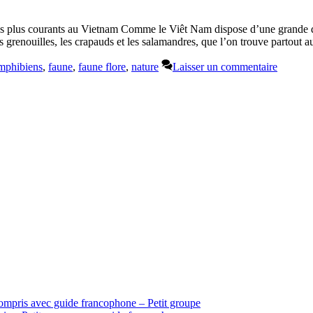
s plus courants au Vietnam Comme le Viêt Nam dispose d’une grande qu
grenouilles, les crapauds et les salamandres, que l’on trouve partout 
mphibiens
,
faune
,
faune flore
,
nature
Laisser un commentaire
ompris avec guide francophone – Petit groupe