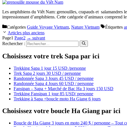
Les amphibiens du Viêt Nam: grenouilles, crapauds et salamandres le
impressionnant d’amphibiens. Cette catégorie d’animaux comprend les 
Catégories
Guide Voyage Vietnam
,
Nature Vietnam
Étiquettes
a
Articles plus anciens
Page
1
Page
2
→
suivant
Rechercher :
Choisissez votre trek Sapa par ici
Trekking Sapa 1 jour 15 USD /personne
Trek Sapa 2 jours 30 USD / personne
Randonnée Sapa 3 Jours 45 USD / personne
Randonnée Sapa 4 Jours 60 USD / personne
Fansipan – Sapa + Marché de Bac Ha 3 jours 150 USD
Trekking Fansipan 1 jour 85 USD/ personne
Trekking à Sapa +boucle moto Ha Giang 6 jours
Choisissez votre boucle Ha Giang par ici
Boucle de Ha Giang 3 jours en moto 240 $ / personne – Tout c