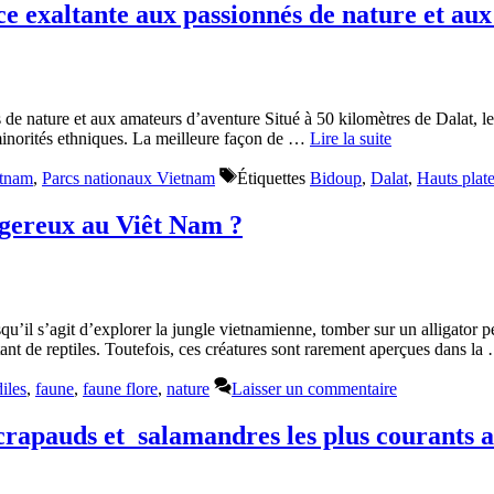
ce exaltante aux passionnés de nature et au
de nature et aux amateurs d’aventure Situé à 50 kilomètres de Dalat, le
 minorités ethniques. La meilleure façon de …
Lire la suite
etnam
,
Parcs nationaux Vietnam
Étiquettes
Bidoup
,
Dalat
,
Hauts plat
angereux au Viêt Nam ?
u’il s’agit d’explorer la jungle vietnamienne, tomber sur un alligator pe
tant de reptiles. Toutefois, ces créatures sont rarement aperçues dans l
iles
,
faune
,
faune flore
,
nature
Laisser un commentaire
crapauds et salamandres les plus courants 