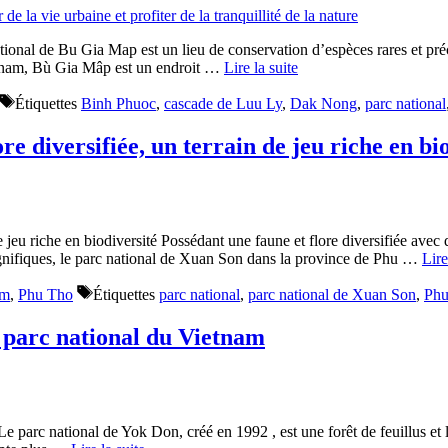
nal de Bu Gia Map est un lieu de conservation d’espèces rares et préci
ietnam, Bù Gia Mâp est un endroit …
Lire la suite
Étiquettes
Binh Phuoc
,
cascade de Luu Ly
,
Dak Nong
,
parc national
e diversifiée, un terrain de jeu riche en bi
e jeu riche en biodiversité Possédant une faune et flore diversifiée avec
agnifiques, le parc national de Xuan Son dans la province de Phu …
Lire
am
,
Phu Tho
Étiquettes
parc national
,
parc national de Xuan Son
,
Phu
d parc national du Vietnam
 parc national de Yok Don, créé en 1992 , est une forêt de feuillus et l