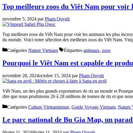
Top meilleurs zoos du Viêt Nam pour voir 
novembre 5, 2024
par
Pham Quynh
Top meilleurs zoos du Viêt Nam pour voir les animaux les plus incroy
du monde. Voici notre sélection des meilleurs zoos du Viêt Nam. Vin
Catégories
Nature Vietnam
Étiquettes
animaux
,
zoos
Pourquoi le Viêt Nam est capable de produi
novembre 28, 2024
octobre 15, 2024
par
Pham Quynh
Viêt Nam, un des plus grands exportateurs de riz au monde et Pourquo
dire que nous produisons 26 à 28 millions de tonnes de riz et que n
Catégories
Culture Vietnamienne
,
Guide Voyage Vietnam
,
Nature 
Le parc national de Bu Gia Map, un paradis 
février 11, 2024
février 11, 2024
par
Pham Quynh