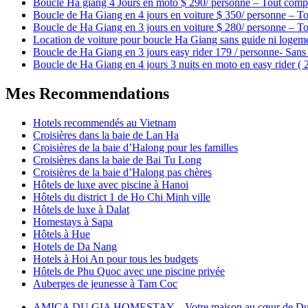
Boucle Ha giang 4 Jours en moto $ 290/ personne – Tout compr
Boucle de Ha Giang en 4 jours en voiture $ 350/ personne – To
Boucle de Ha Giang en 3 jours en voiture $ 280/ personne – To
Location de voiture pour boucle Ha Giang sans guide ni logem
Boucle de Ha Giang en 3 jours easy rider 179 / personne- Sans 
Boucle de Ha Giang en 4 jours 3 nuits en moto en easy rider (
Mes Recommendations
Hotels recommendés au Vietnam
Croisières dans la baie de Lan Ha
Croisières de la baie d’Halong pour les familles
Croisières dans la baie de Bai Tu Long
Croisières de la baie d’Halong pas chères
Hôtels de luxe avec piscine à Hanoi
Hôtels du district 1 de Ho Chi Minh ville
Hôtels de luxe à Dalat
Homestays à Sapa
Hôtels à Hue
Hotels de Da Nang
Hotels à Hoi An pour tous les budgets
Hôtels de Phu Quoc avec une piscine privée
Auberges de jeunesse à Tam Coc
AMICA DU GIA HOMESTAY – Votre maison au cœur de Du