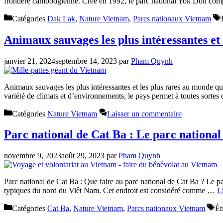
frontière cambodgienne. Créé en 1992, le parc national Yok Don co
Catégories
Dak Lak
,
Nature Vietnam
,
Parcs nationaux Vietnam
Animaux sauvages les plus intéressantes et
janvier 21, 2024
septembre 14, 2023
par
Pham Quynh
Animaux sauvages les plus intéressantes et les plus rares au monde qu
variété de climats et d’environnements, le pays permet à toutes sorte
Catégories
Nature Vietnam
Laisser un commentaire
Parc national de Cat Ba : Le parc national 
novembre 9, 2023
août 29, 2023
par
Pham Quynh
Parc national de Cat Ba : Que faire au parc national de Cat Ba ? Le par
typiques du nord du Viêt Nam. Cet endroit est considéré comme …
Li
Catégories
Cat Ba
,
Nature Vietnam
,
Parcs nationaux Vietnam
Ét