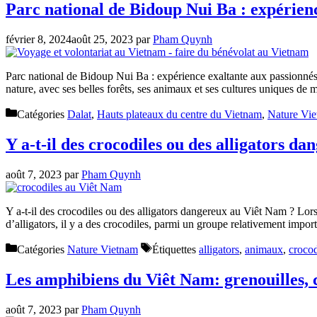
Parc national de Bidoup Nui Ba : expérien
février 8, 2024
août 25, 2023
par
Pham Quynh
Parc national de Bidoup Nui Ba : expérience exaltante aux passionnés 
nature, avec ses belles forêts, ses animaux et ses cultures uniques de
Catégories
Dalat
,
Hauts plateaux du centre du Vietnam
,
Nature Vi
Y a-t-il des crocodiles ou des alligators d
août 7, 2023
par
Pham Quynh
Y a-t-il des crocodiles ou des alligators dangereux au Viêt Nam ? Lorsq
d’alligators, il y a des crocodiles, parmi un groupe relativement impor
Catégories
Nature Vietnam
Étiquettes
alligators
,
animaux
,
crocod
Les amphibiens du Viêt Nam: grenouilles, 
août 7, 2023
par
Pham Quynh