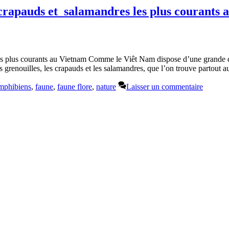
crapauds et salamandres les plus courants 
s plus courants au Vietnam Comme le Viêt Nam dispose d’une grande qu
grenouilles, les crapauds et les salamandres, que l’on trouve partout 
mphibiens
,
faune
,
faune flore
,
nature
Laisser un commentaire