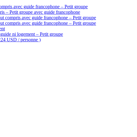
ompris avec guide francophone – Petit groupe
is – Petit groupe avec guide francophone
ut compris avec guide francophone – Petit groupe
ut compris avec guide francophone – Petit groupe
ent
guide ni logement – Petit groupe
 224 USD / personne )