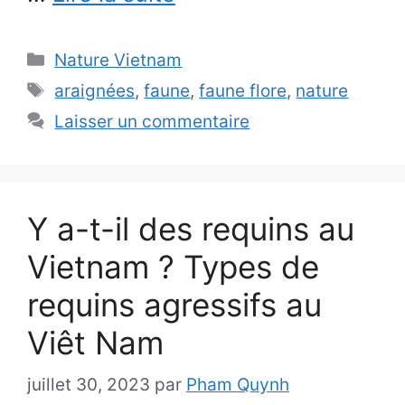
Catégories
Nature Vietnam
Étiquettes
araignées
,
faune
,
faune flore
,
nature
Laisser un commentaire
Y a-t-il des requins au
Vietnam ? Types de
requins agressifs au
Viêt Nam
juillet 30, 2023
par
Pham Quynh