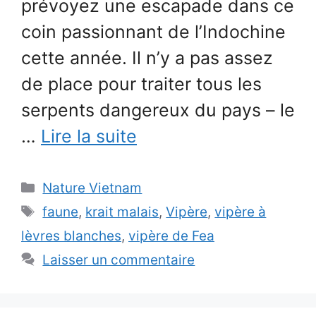
prévoyez une escapade dans ce
coin passionnant de l’Indochine
cette année. Il n’y a pas assez
de place pour traiter tous les
serpents dangereux du pays – le
…
Lire la suite
Catégories
Nature Vietnam
Étiquettes
faune
,
krait malais
,
Vipère
,
vipère à
lèvres blanches
,
vipère de Fea
Laisser un commentaire