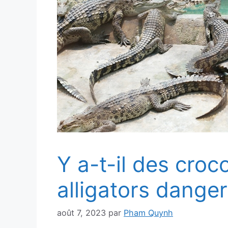
Y a-t-il des croc
alligators dange
août 7, 2023
par
Pham Quynh