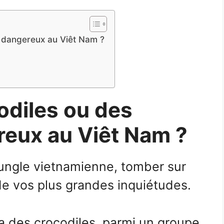
rs dangereux au Viêt Nam ?
codiles ou des
reux au Viêt Nam ?
a jungle vietnamienne, tomber sur
de vos plus grandes inquiétudes.
l y a des crocodiles, parmi un groupe