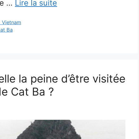
me …
Lire la suite
x Vietnam
Cat Ba
lle la peine d’être visitée
 de Cat Ba ?