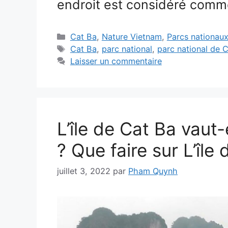
endroit est considéré com
Catégories
Cat Ba
,
Nature Vietnam
,
Parcs nationau
Étiquettes
Cat Ba
,
parc national
,
parc national de 
Laisser un commentaire
L’île de Cat Ba vaut-e
? Que faire sur L’île
juillet 3, 2022
par
Pham Quynh