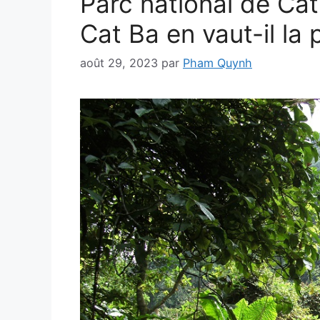
Parc national de Cat
Cat Ba en vaut-il la 
août 29, 2023
par
Pham Quynh