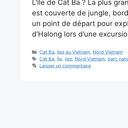
L’île de Cat Ba ? La plus gra
est couverte de jungle, bord
un point de départ pour explo
d’Halong lors d’une excursi
Catégories
Cat Ba
,
Iles au Vietnam
,
Nord Vietnam
Étiquettes
Cat Ba
,
île
,
iles
,
Nord Vietnam
,
parc nati
Laisser un commentaire