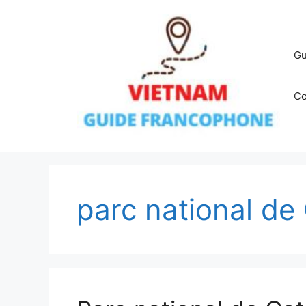
Aller
au
contenu
Gu
Co
parc national de