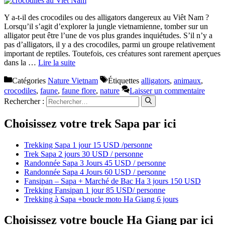
Y a-t-il des crocodiles ou des alligators dangereux au Viêt Nam ?
Lorsqu’il s’agit d’explorer la jungle vietnamienne, tomber sur un
alligator peut être l’une de vos plus grandes inquiétudes. S’il n’y a
pas d’alligators, il y a des crocodiles, parmi un groupe relativement
important de reptiles. Toutefois, ces créatures sont rarement aperçues
dans la …
Lire la suite
Catégories
Nature Vietnam
Étiquettes
alligators
,
animaux
,
crocodiles
,
faune
,
faune flore
,
nature
Laisser un commentaire
Rechercher :
Choisissez votre trek Sapa par ici
Trekking Sapa 1 jour 15 USD /personne
Trek Sapa 2 jours 30 USD / personne
Randonnée Sapa 3 Jours 45 USD / personne
Randonnée Sapa 4 Jours 60 USD / personne
Fansipan – Sapa + Marché de Bac Ha 3 jours 150 USD
Trekking Fansipan 1 jour 85 USD/ personne
Trekking à Sapa +boucle moto Ha Giang 6 jours
Choisissez votre boucle Ha Giang par ici