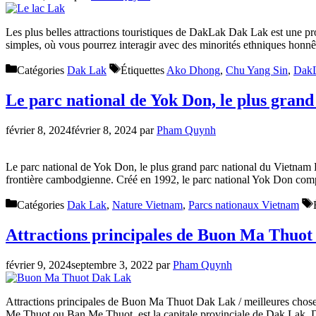
Les plus belles attractions touristiques de DakLak Dak Lak est une prov
simples, où vous pourrez interagir avec des minorités ethniques honnêt
Catégories
Dak Lak
Étiquettes
Ako Dhong
,
Chu Yang Sin
,
Dak
Le parc national de Yok Don, le plus gran
février 8, 2024
février 8, 2024
par
Pham Quynh
Le parc national de Yok Don, le plus grand parc national du Vietnam Le
frontière cambodgienne. Créé en 1992, le parc national Yok Don co
Catégories
Dak Lak
,
Nature Vietnam
,
Parcs nationaux Vietnam
Attractions principales de Buon Ma Thuot 
février 9, 2024
septembre 3, 2022
par
Pham Quynh
Attractions principales de Buon Ma Thuot Dak Lak / meilleures chos
Me Thuot ou Ban Me Thuot, est la capitale provinciale de Dak Lak. 