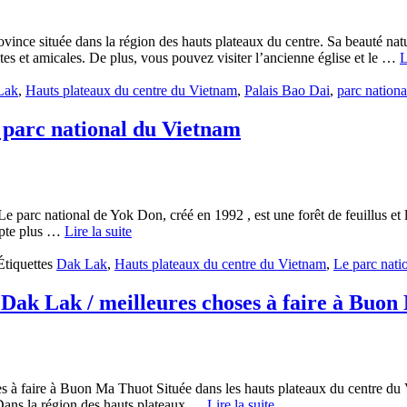
ince située dans la région des hauts plateaux du centre. Sa beauté natur
es et amicales. De plus, vous pouvez visiter l’ancienne église et le …
L
Lak
,
Hauts plateaux du centre du Vietnam
,
Palais Bao Dai
,
parc nation
d parc national du Vietnam
 parc national de Yok Don, créé en 1992 , est une forêt de feuillus et l
mpte plus …
Lire la suite
Étiquettes
Dak Lak
,
Hauts plateaux du centre du Vietnam
,
Le parc nati
Dak Lak / meilleures choses à faire à Buo
es à faire à Buon Ma Thuot Située dans les hauts plateaux du centre
Dans la région des hauts plateaux …
Lire la suite