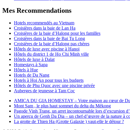
Mes Recommendations
Hotels recommendés au Vietnam
Croisières dans la baie de Lan Ha
Croisières de la baie d’Halong pour les familles
Croisières dans la baie de Bai Tu Long
Croisières de la baie d’Halong pas chères
Hôtels de luxe avec piscine à Hanoi
Hôtels du district 1 de Ho Chi Minh ville
Hôtels de luxe à Dalat
Homestays à Sapa
Hôtels à Hue
Hotels de Da Nang
Hotels à Hoi An pour tous les budgets
Hôtels de Phu Quoc avec une piscine privée
Auberges de jeunesse à Tam Coc
AMICA DU GIA HOMESTAY – Votre maison au cœur de Du
Mont Sam , le plus haut sommet du delta du Mékong
Pagode Vinh Trang, un arret incontournable lors d’excursion d
Un aperçu de Genh Da Dia – un chef-d’œuvre de la nature à cou
La grotte de Thien Ha (Grotte Galaxie ) vaut-elle le détour ?