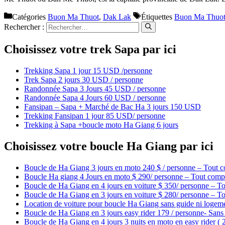
Catégories
Buon Ma Thuot
,
Dak Lak
Étiquettes
Buon Ma Thuo
Rechercher :
Choisissez votre trek Sapa par ici
Trekking Sapa 1 jour 15 USD /personne
Trek Sapa 2 jours 30 USD / personne
Randonnée Sapa 3 Jours 45 USD / personne
Randonnée Sapa 4 Jours 60 USD / personne
Fansipan – Sapa + Marché de Bac Ha 3 jours 150 USD
Trekking Fansipan 1 jour 85 USD/ personne
Trekking à Sapa +boucle moto Ha Giang 6 jours
Choisissez votre boucle Ha Giang par ici
Boucle de Ha Giang 3 jours en moto 240 $ / personne – Tout c
Boucle Ha giang 4 Jours en moto $ 290/ personne – Tout compr
Boucle de Ha Giang en 4 jours en voiture $ 350/ personne – To
Boucle de Ha Giang en 3 jours en voiture $ 280/ personne – To
Location de voiture pour boucle Ha Giang sans guide ni logem
Boucle de Ha Giang en 3 jours easy rider 179 / personne- Sans 
Boucle de Ha Giang en 4 jours 3 nuits en moto en easy rider (