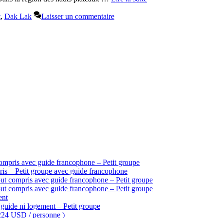
t
,
Dak Lak
Laisser un commentaire
ompris avec guide francophone – Petit groupe
is – Petit groupe avec guide francophone
ut compris avec guide francophone – Petit groupe
ut compris avec guide francophone – Petit groupe
ent
guide ni logement – Petit groupe
 224 USD / personne )