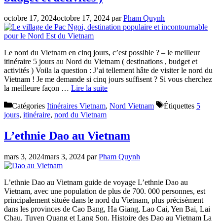
octobre 17, 2024
octobre 17, 2024
par
Pham Quynh
Le nord du Vietnam en cinq jours, c’est possible ? – le meilleur
itinéraire 5 jours au Nord du Vietnam ( destinations , budget et
activités ) Voila la question : J’ai tellement hâte de visiter le nord du
Vietnam ! Je me demande si cinq jours suffisent ? Si vous cherchez
la meilleure façon …
Lire la suite
Catégories
Itinéraires Vietnam
,
Nord Vietnam
Étiquettes
5
jours
,
itinéraire
,
nord du Vietnam
L’ethnie Dao au Vietnam
mars 3, 2024
mars 3, 2024
par
Pham Quynh
L’ethnie Dao au Vietnam guide de voyage L’ethnie Dao au
Vietnam, avec une population de plus de 700. 000 personnes, est
principalement située dans le nord du Vietnam, plus précisément
dans les provinces de Cao Bang, Ha Giang, Lao Cai, Yen Bai, Lai
Chau, Tuyen Quang et Lang Son. Histoire des Dao au Vietnam La