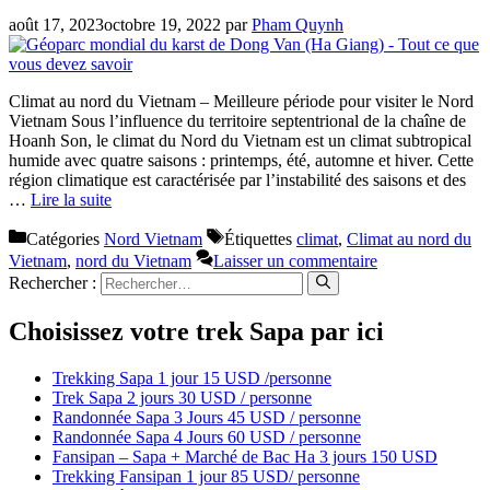
août 17, 2023
octobre 19, 2022
par
Pham Quynh
Climat au nord du Vietnam – Meilleure période pour visiter le Nord
Vietnam Sous l’influence du territoire septentrional de la chaîne de
Hoanh Son, le climat du Nord du Vietnam est un climat subtropical
humide avec quatre saisons : printemps, été, automne et hiver. Cette
région climatique est caractérisée par l’instabilité des saisons et des
…
Lire la suite
Catégories
Nord Vietnam
Étiquettes
climat
,
Climat au nord du
Vietnam
,
nord du Vietnam
Laisser un commentaire
Rechercher :
Choisissez votre trek Sapa par ici
Trekking Sapa 1 jour 15 USD /personne
Trek Sapa 2 jours 30 USD / personne
Randonnée Sapa 3 Jours 45 USD / personne
Randonnée Sapa 4 Jours 60 USD / personne
Fansipan – Sapa + Marché de Bac Ha 3 jours 150 USD
Trekking Fansipan 1 jour 85 USD/ personne