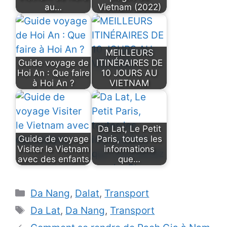
au…
Vietnam (2022)
MEILLEURS
Guide voyage de
ITINÉRAIRES DE
Hoi An : Que faire
10 JOURS AU
à Hoi An ?
VIETNAM
Da Lat, Le Petit
Guide de voyage
Paris, toutes les
Visiter le Vietnam
informations
avec des enfants
que…
Catégories
Da Nang
,
Dalat
,
Transport
Étiquettes
Da Lat
,
Da Nang
,
Transport