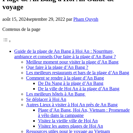
voyage
août 15, 2024
septembre 29, 2022
par
Pham Quynh
Contenus de la page
Guide de la plage de An Bang à Hoi An : Nourriture,
ambiance et conseils Que faire à la plage d’An Bang ?
Meilleur moment pour visiter la plage d’An Bang
Que faire à la plage d’An Bang ?
Les meilleurs restaurants et bars de la plage d’An Bang
Comment se rendre à la plage d’An Bang
De Da Nang à la plage d’An Bang
De la ville de Hoi An à la plage d’An Bang
Les meilleurs hôtels à An Bang
Se déplacer à Hoi An
Autres Lieux à visiter à Hoi An près de An Bang
Plage d’An Bang, Hoi An, Vietnam : Promenade
à vélo dans la campagne
Visitez la vieille ville de Hoi An
Visitez les autres plages de Hoi An
Ressources utiles pour le voyage au Vietnam