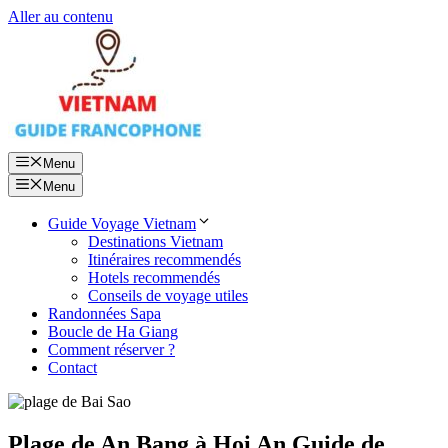
Aller au contenu
Menu
Menu
Guide Voyage Vietnam
Destinations Vietnam
Itinéraires recommendés
Hotels recommendés
Conseils de voyage utiles
Randonnées Sapa
Boucle de Ha Giang
Comment réserver ?
Contact
Plage de An Bang à Hoi An Guide de