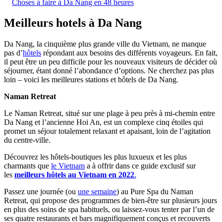
Choses à faire à Da Nang en 48 heures
Meilleurs hotels à Da Nang
Da Nang, la cinquième plus grande ville du Vietnam, ne manque
pas d’
hôtels
répondant aux besoins des différents voyageurs. En fait,
il peut être un peu difficile pour les nouveaux visiteurs de décider où
séjourner, étant donné l’abondance d’options. Ne cherchez pas plus
loin – voici les meilleures stations et hôtels de Da Nang.
Naman Retreat
Le Naman Retreat, situé sur une plage à peu près à mi-chemin entre
Da Nang et l’ancienne Hoi An, est un complexe cinq étoiles qui
promet un séjour totalement relaxant et apaisant, loin de l’agitation
du centre-ville.
Découvrez les hôtels-boutiques les plus luxueux et les plus
charmants que
le Vietnam
a à offrir dans ce guide exclusif sur
les
meilleurs hôtels au Vietnam en 2022
.
Passez une journée (ou
une semaine
) au Pure Spa du Naman
Retreat, qui propose des programmes de bien-être sur plusieurs jours
en plus des soins de spa habituels, ou laissez-vous tenter par l’un de
ses quatre restaurants et bars magnifiquement conçus et recouverts