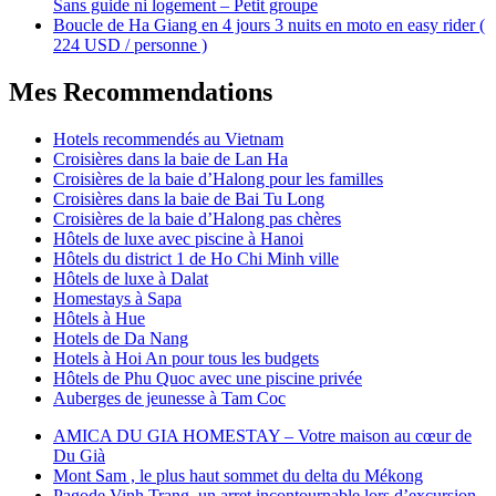
Sans guide ni logement – Petit groupe
Boucle de Ha Giang en 4 jours 3 nuits en moto en easy rider (
224 USD / personne )
Mes Recommendations
Hotels recommendés au Vietnam
Croisières dans la baie de Lan Ha
Croisières de la baie d’Halong pour les familles
Croisières dans la baie de Bai Tu Long
Croisières de la baie d’Halong pas chères
Hôtels de luxe avec piscine à Hanoi
Hôtels du district 1 de Ho Chi Minh ville
Hôtels de luxe à Dalat
Homestays à Sapa
Hôtels à Hue
Hotels de Da Nang
Hotels à Hoi An pour tous les budgets
Hôtels de Phu Quoc avec une piscine privée
Auberges de jeunesse à Tam Coc
AMICA DU GIA HOMESTAY – Votre maison au cœur de
Du Già
Mont Sam , le plus haut sommet du delta du Mékong
Pagode Vinh Trang, un arret incontournable lors d’excursion