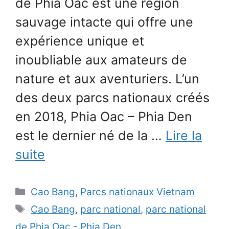
de Phia Oac est une région
sauvage intacte qui offre une
expérience unique et
inoubliable aux amateurs de
nature et aux aventuriers. L’un
des deux parcs nationaux créés
en 2018, Phia Oac – Phia Den
est le dernier né de la …
Lire la
suite
Catégories
Cao Bang
,
Parcs nationaux Vietnam
Étiquettes
Cao Bang
,
parc national
,
parc national
de Phia Oac - Phia Den