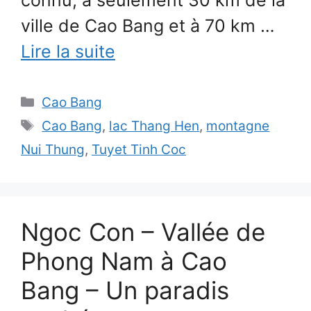
connu, à seulement 30 km de la
ville de Cao Bang et à 70 km …
Lire la suite
Catégories
Cao Bang
Étiquettes
Cao Bang
,
lac Thang Hen
,
montagne
Nui Thung
,
Tuyet Tinh Coc
Ngoc Con – Vallée de
Phong Nam à Cao
Bang – Un paradis