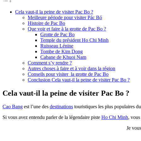
Cela vaut-il la peine de visiter Pac Bo ?
Meilleure période pour visiter Pác Bó
Histoire de Pac Bo
Que voir et faire à la grotte de Pac Bo ?
Grotte de Pac Bo
Temple du président Ho Chi Minh
Ruisseau Lénine
Tombe de Kim Dong
Cabane de Khuoi Nam
Comment s’y rendre ?
Autres choses à faire et à voir dans la région
Conseils pour visiter la grotte de Pac Bo
Conclusion Cela vaut-il la peine de visiter Pac Bo ?
Cela vaut-il la peine de visiter Pac Bo ?
Cao Bang
est l’une des
destinations
touristiques les plus populaires d
Si vous avez entendu parler de la légendaire piste
Ho Chi Minh
, vous
Je vous