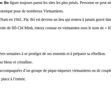
ac Bo
figure toujours parmi les sites les plus prisés. Personne ne peut ni
historique pour de nombreux Vietnamiens.
t Nam en 1941, Pác Bó est devenu un lieu qui restera à jamais gravé dan
a grotte de Hồ Chí Minh, mieux connue en vietnamien sous le nom de « 
ères semaines à se protéger de ses ennemis et à préparer sa rébellion.
u bleue et cristalline.
nt accompagnées d’un groupe de pique-niqueurs vietnamiens ou de couple
place à l’entrée.