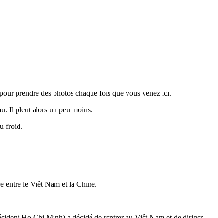
 pour prendre des photos chaque fois que vous venez ici.
au. Il pleut alors un peu moins.
u froid.
ère entre le Viêt Nam et la Chine.
ident Ho Chi Minh) a décidé de rentrer au Viêt Nam et de diriger