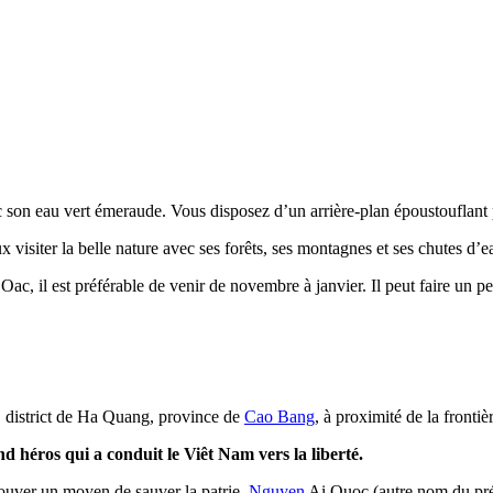
c son eau vert émeraude. Vous disposez d’un arrière-plan époustouflant
x visiter la belle nature avec ses forêts, ses montagnes et ses chutes d’e
c, il est préférable de venir de novembre à janvier. Il peut faire un pe
, district de Ha Quang, province de
Cao Bang
, à proximité de la fronti
d héros qui a conduit le Viêt Nam vers la liberté.
trouver un moyen de sauver la patrie,
Nguyen
Ai Quoc (autre nom du prés