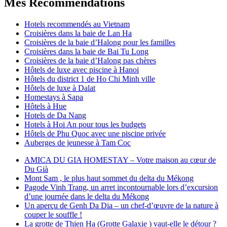
Mes Recommendations
Hotels recommendés au Vietnam
Croisières dans la baie de Lan Ha
Croisières de la baie d’Halong pour les familles
Croisières dans la baie de Bai Tu Long
Croisières de la baie d’Halong pas chères
Hôtels de luxe avec piscine à Hanoi
Hôtels du district 1 de Ho Chi Minh ville
Hôtels de luxe à Dalat
Homestays à Sapa
Hôtels à Hue
Hotels de Da Nang
Hotels à Hoi An pour tous les budgets
Hôtels de Phu Quoc avec une piscine privée
Auberges de jeunesse à Tam Coc
AMICA DU GIA HOMESTAY – Votre maison au cœur de
Du Già
Mont Sam , le plus haut sommet du delta du Mékong
Pagode Vinh Trang, un arret incontournable lors d’excursion
d’une journée dans le delta du Mékong
Un aperçu de Genh Da Dia – un chef-d’œuvre de la nature à
couper le souffle !
La grotte de Thien Ha (Grotte Galaxie ) vaut-elle le détour ?