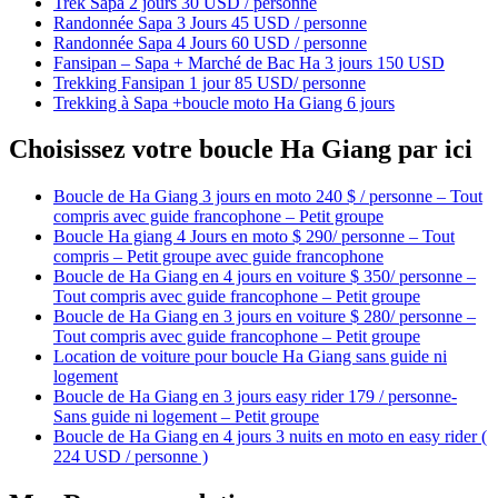
Trek Sapa 2 jours 30 USD / personne
Randonnée Sapa 3 Jours 45 USD / personne
Randonnée Sapa 4 Jours 60 USD / personne
Fansipan – Sapa + Marché de Bac Ha 3 jours 150 USD
Trekking Fansipan 1 jour 85 USD/ personne
Trekking à Sapa +boucle moto Ha Giang 6 jours
Choisissez votre boucle Ha Giang par ici
Boucle de Ha Giang 3 jours en moto 240 $ / personne – Tout
compris avec guide francophone – Petit groupe
Boucle Ha giang 4 Jours en moto $ 290/ personne – Tout
compris – Petit groupe avec guide francophone
Boucle de Ha Giang en 4 jours en voiture $ 350/ personne –
Tout compris avec guide francophone – Petit groupe
Boucle de Ha Giang en 3 jours en voiture $ 280/ personne –
Tout compris avec guide francophone – Petit groupe
Location de voiture pour boucle Ha Giang sans guide ni
logement
Boucle de Ha Giang en 3 jours easy rider 179 / personne-
Sans guide ni logement – Petit groupe
Boucle de Ha Giang en 4 jours 3 nuits en moto en easy rider (
224 USD / personne )