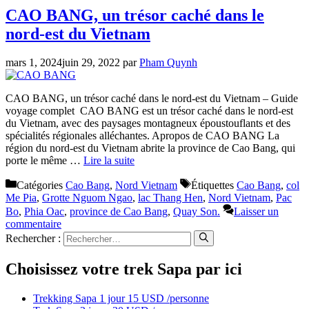
CAO BANG, un trésor caché dans le
nord-est du Vietnam
mars 1, 2024
juin 29, 2022
par
Pham Quynh
CAO BANG, un trésor caché dans le nord-est du Vietnam – Guide
voyage complet CAO BANG est un trésor caché dans le nord-est
du Vietnam, avec des paysages montagneux époustouflants et des
spécialités régionales alléchantes. Apropos de CAO BANG La
région du nord-est du Vietnam abrite la province de Cao Bang, qui
porte le même …
Lire la suite
Catégories
Cao Bang
,
Nord Vietnam
Étiquettes
Cao Bang
,
col
Me Pia
,
Grotte Nguom Ngao
,
lac Thang Hen
,
Nord Vietnam
,
Pac
Bo
,
Phia Oac
,
province de Cao Bang
,
Quay Son.
Laisser un
commentaire
Rechercher :
Choisissez votre trek Sapa par ici
Trekking Sapa 1 jour 15 USD /personne