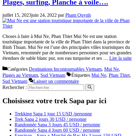
Plages, surfing, Planche à voile….
juillet 15, 2023
juin 24, 2022
par
Pham Quynh
Choses à faire à Mui Ne, Phan Thiet Mui Ne est une station
touristique importante de la ville de Phan Thiet dans la province de
Binh Thuan. Mui Ne est l’une des principales villes touristiques du
Vietnam, renommée par de nombreuses personnes pour ses grandes
étendues de sable blanc pur, son eau turquoise et ses …
Lire la suite
Catégories
Destinations Incontournables Vietnam
,
Mui Ne
,
Plages au Vietnam
,
Sud Vietnam
Étiquettes
Mui Ne
,
Phan Thiet
,
Sud Vietnam
Laisser un commentaire
Rechercher :
Choisissez votre trek Sapa par ici
Trekking Sapa 1 jour 15 USD /personne
Trek Sapa 2 jours 30 USD / personne
Randonnée Sapa 3 Jours 45 USD / personne
Randonnée Sapa 4 Jours 60 USD / personne
Fansipan – Sapa + Marché de Bac Ha 3 jours 150 USD