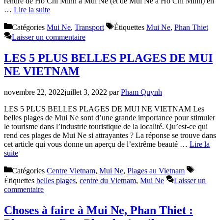
rendre de Ho Chi Minh à Mui Ne (et de Mui Ne à Ho Chi Minh) en
…
Lire la suite
Catégories
Mui Ne
,
Transport
Étiquettes
Mui Ne
,
Phan Thiet
Laisser un commentaire
LES 5 PLUS BELLES PLAGES DE MUI
NE VIETNAM
novembre 22, 2022
juillet 3, 2022
par
Pham Quynh
LES 5 PLUS BELLES PLAGES DE MUI NE VIETNAM Les
belles plages de Mui Ne sont d’une grande importance pour stimuler
le tourisme dans l’industrie touristique de la localité. Qu’est-ce qui
rend ces plages de Mui Ne si attrayantes ? La réponse se trouve dans
cet article qui vous donne un aperçu de l’extrême beauté …
Lire la
suite
Catégories
Centre Vietnam
,
Mui Ne
,
Plages au Vietnam
Étiquettes
belles plages
,
centre du Vietnam
,
Mui Ne
Laisser un
commentaire
Choses à faire à Mui Ne, Phan Thiet :