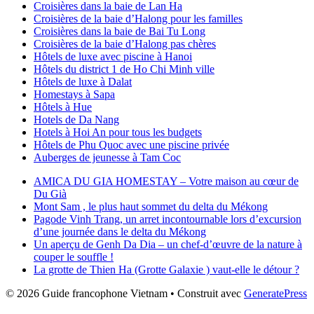
Croisières dans la baie de Lan Ha
Croisières de la baie d’Halong pour les familles
Croisières dans la baie de Bai Tu Long
Croisières de la baie d’Halong pas chères
Hôtels de luxe avec piscine à Hanoi
Hôtels du district 1 de Ho Chi Minh ville
Hôtels de luxe à Dalat
Homestays à Sapa
Hôtels à Hue
Hotels de Da Nang
Hotels à Hoi An pour tous les budgets
Hôtels de Phu Quoc avec une piscine privée
Auberges de jeunesse à Tam Coc
AMICA DU GIA HOMESTAY – Votre maison au cœur de
Du Già
Mont Sam , le plus haut sommet du delta du Mékong
Pagode Vinh Trang, un arret incontournable lors d’excursion
d’une journée dans le delta du Mékong
Un aperçu de Genh Da Dia – un chef-d’œuvre de la nature à
couper le souffle !
La grotte de Thien Ha (Grotte Galaxie ) vaut-elle le détour ?
© 2026 Guide francophone Vietnam
• Construit avec
GeneratePress