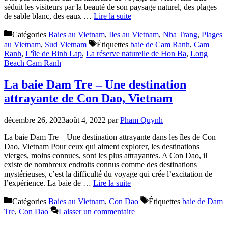
séduit les visiteurs par la beauté de son paysage naturel, des plages
de sable blanc, des eaux …
Lire la suite
Catégories
Baies au Vietnam
,
Iles au Vietnam
,
Nha Trang
,
Plages
au Vietnam
,
Sud Vietnam
Étiquettes
baie de Cam Ranh
,
Cam
Ranh
,
L'île de Binh Lap
,
La réserve naturelle de Hon Ba
,
Long
Beach Cam Ranh
La baie Dam Tre – Une destination
attrayante de Con Dao, Vietnam
décembre 26, 2023
août 4, 2022
par
Pham Quynh
La baie Dam Tre – Une destination attrayante dans les îles de Con
Dao, Vietnam Pour ceux qui aiment explorer, les destinations
vierges, moins connues, sont les plus attrayantes. A Con Dao, il
existe de nombreux endroits connus comme des destinations
mystérieuses, c’est la difficulté du voyage qui crée l’excitation de
l’expérience. La baie de …
Lire la suite
Catégories
Baies au Vietnam
,
Con Dao
Étiquettes
baie de Dam
Tre
,
Con Dao
Laisser un commentaire