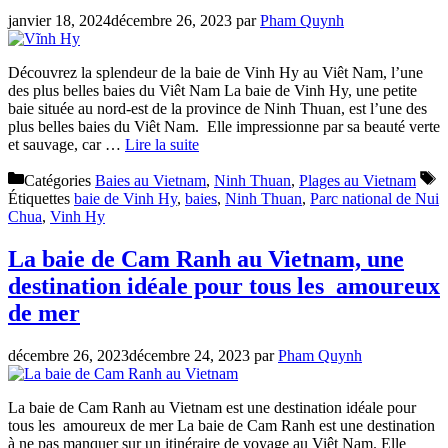
janvier 18, 2024
décembre 26, 2023
par
Pham Quynh
Découvrez la splendeur de la baie de Vinh Hy au Viêt Nam, l’une
des plus belles baies du Viêt Nam La baie de Vinh Hy, une petite
baie située au nord-est de la province de Ninh Thuan, est l’une des
plus belles baies du Viêt Nam. Elle impressionne par sa beauté verte
et sauvage, car …
Lire la suite
Catégories
Baies au Vietnam
,
Ninh Thuan
,
Plages au Vietnam
Étiquettes
baie de Vinh Hy
,
baies
,
Ninh Thuan
,
Parc national de Nui
Chua
,
Vinh Hy
La baie de Cam Ranh au Vietnam, une
destination idéale pour tous les amoureux
de mer
décembre 26, 2023
décembre 24, 2023
par
Pham Quynh
La baie de Cam Ranh au Vietnam est une destination idéale pour
tous les amoureux de mer La baie de Cam Ranh est une destination
à ne pas manquer sur un itinéraire de voyage au Viêt Nam. Elle