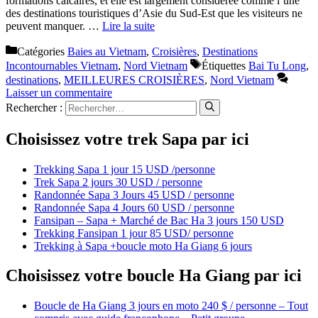
formations calcaires, et elle est largement considérée comme l’une
des destinations touristiques d’Asie du Sud-Est que les visiteurs ne
peuvent manquer. …
Lire la suite
Catégories
Baies au Vietnam
,
Croisières
,
Destinations
Incontournables Vietnam
,
Nord Vietnam
Étiquettes
Bai Tu Long
,
destinations
,
MEILLEURES CROISIÈRES
,
Nord Vietnam
Laisser un commentaire
Rechercher :
Choisissez votre trek Sapa par ici
Trekking Sapa 1 jour 15 USD /personne
Trek Sapa 2 jours 30 USD / personne
Randonnée Sapa 3 Jours 45 USD / personne
Randonnée Sapa 4 Jours 60 USD / personne
Fansipan – Sapa + Marché de Bac Ha 3 jours 150 USD
Trekking Fansipan 1 jour 85 USD/ personne
Trekking à Sapa +boucle moto Ha Giang 6 jours
Choisissez votre boucle Ha Giang par ici
Boucle de Ha Giang 3 jours en moto 240 $ / personne – Tout