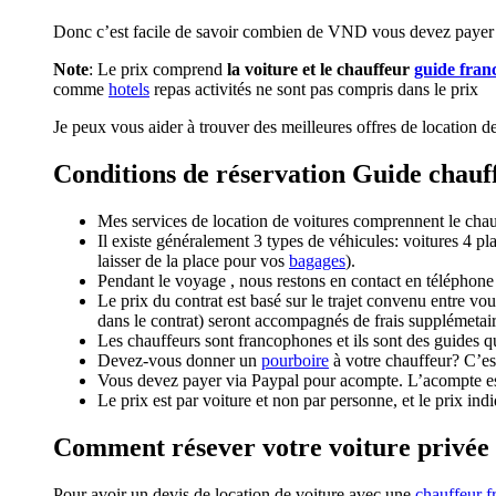
Donc c’est facile de savoir combien de VND vous devez payer po
Note
: Le prix comprend
la voiture et le chauffeur
guide fra
comme
hotels
repas activités ne sont pas compris dans le prix
Je peux vous aider à trouver des meilleures offres de location de
Conditions de réservation Guide chau
Mes services de location de voitures comprennent le chauff
Il existe généralement 3 types de véhicules: voitures 4
laisser de la place pour vos
bagages
).
Pendant le voyage , nous restons en contact en téléphon
Le prix du contrat est basé sur le trajet convenu entre vou
dans le contrat) seront accompagnés de frais supplémeta
Les chauffeurs sont francophones et ils sont des guides qu
Devez-vous donner un
pourboire
à votre chauffeur? C’est
Vous devez payer via Paypal pour acompte. L’acompte e
Le prix est par voiture et non par personne, et le prix indi
Comment résever votre voiture privée
Pour avoir un devis de location de voiture avec une
chauffeur 