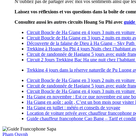
N’oubliez pas de partager avec moi vos sentiments ainsi que le
Laissez vos réflexions et vos questions dans la boîte de com
Consultez aussi les autres circuits Hoang Su Phi avec
guide
Circuit Boucle de Ha Giang en 4 jours 3 nuits en voiture
Circuit Boucle de Ha Giang en 3 jours 2 nuits en moto av
Découverte de la falaise de Dieu à Ha Giang – Sky Path
Trekking à Hoang Su Phi 4 jours Nuits chez l’habitant av
Circuit de randonnée de Hagiang 5 jours avec guide fra
Circuit 2 Jours Trekking Bac Ha une nuit chez l’habitan
Trekking 4 jours dans la réserve naturelle de Pu Luong 
Circuit Boucle de Ha Giang en 3 jours 2 nuits en voiture
Circuit de randonnée de Hagiang 5 jours avec guide fra
Circuit Boucle de Ha Giang en 4 jours 3 nuits en voiture
Ha Giang en novembre : Est ce que novembre est une bo
Ha Giang en août : août , C’est un bon mois pour visiter
Ha Giang en juillet : météo et conseils de voyage
Location de voiture privée avec chauffeur francophone 
Guide chauffeur francophone Cao Bang – Tarif et conditi
Pham Quynh