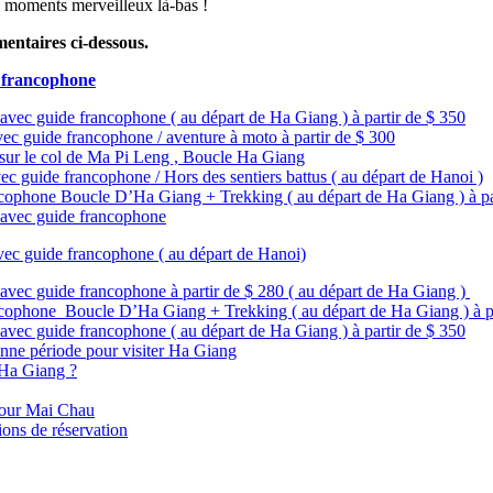
s moments merveilleux là-bas !
mentaires ci-dessous.
 francophone
 avec guide francophone ( au départ de Ha Giang ) à partir de $ 350
ec guide francophone / aventure à moto à partir de $ 300
 sur le col de Ma Pi Leng , Boucle Ha Giang
ec guide francophone / Hors des sentiers battus ( au départ de Hanoi )
ncophone Boucle D’Ha Giang + Trekking ( au départ de Ha Giang ) à pa
t avec guide francophone
avec guide francophone ( au départ de Hanoi)
 avec guide francophone à partir de $ 280 ( au départ de Ha Giang )
ncophone Boucle D’Ha Giang + Trekking ( au départ de Ha Giang ) à pa
 avec guide francophone ( au départ de Ha Giang ) à partir de $ 350
nne période pour visiter Ha Giang
 Ha Giang ?
pour Mai Chau
ons de réservation