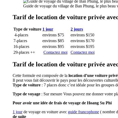
Guide de voyage du village de Ban Phung, le plus beau v
Tarif de location de voiture privée a
Type de voiture
1 jour
2 jours
4-places
environs $75
environs $150
7-places
environs $85
environs $170
16-places
environs $95
environs $195
29-places ++
Contactez moi
Contactez moi
Tarif de location de voiture privée a
Cette formule est composée de la
location d’une voiture priv
Il peut vous fait découvrir le pays pour les découvertes culturel
Type de voiture
: 7 places donc c’est idéale pour les groupes 
Type de voyage
: Sur mesure Vous pouvez me donner votre pla
Pour avoir une idée de frais de voyage de Hoang Su Phi
1 jour
de voyage en voiture avec
guide francophone
( nombre de
de suite