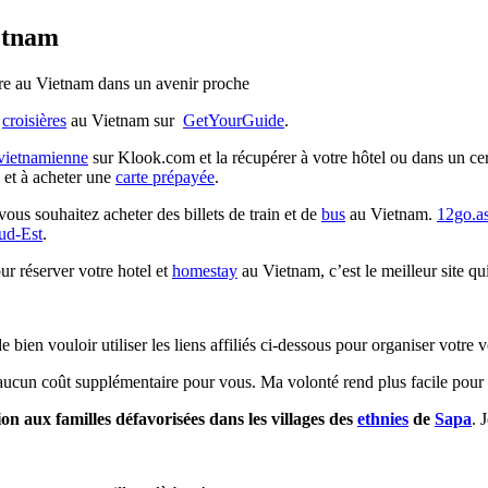
ietnam
dre au Vietnam dans un avenir proche
s
croisières
au Vietnam sur
GetYourGuide
.
 vietnamienne
sur Klook.com et la récupérer à votre hôtel ou dans un ce
et à acheter une
carte prépayée
.
 vous souhaitez acheter des billets de train et de
bus
au Vietnam.
12go.as
ud-Est
.
r réserver votre hotel et
homestay
au Vietnam, c’est le meilleur site qui
 bien vouloir utiliser les liens affiliés ci-dessous pour organiser votre 
 aucun coût supplémentaire pour vous. Ma volonté rend plus facile pour 
on aux familles défavorisées dans les villages des
ethnies
de
Sapa
. 