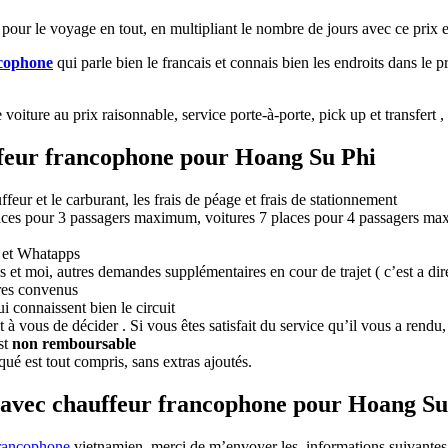
ur le voyage en tout, en multipliant le nombre de jours avec ce prix 
ncophone
qui parle bien le francais et connais bien les endroits dans le 
 voiture au prix raisonnable, service porte-à-porte, pick up et transfert
ffeur francophone pour Hoang Su Phi
eur et le carburant, les frais de péage et frais de stationnement
 places pour 3 passagers maximum, voitures 7 places pour 4 passagers 
e et Whatapps
s et moi, autres demandes supplémentaires en cour de trajet ( c’est a dir
ires convenus
i connaissent bien le circuit
 à vous de décider . Si vous êtes satisfait du service qu’il vous a rendu,
st
non remboursable
qué est tout compris, sans extras ajoutés.
 avec chauffeur francophone pour Hoang Su
francophone
vietnamien, merci de m’envoyer les informations suivante