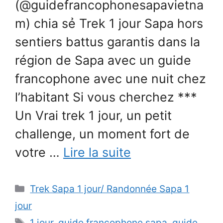
(@guidefrancophonesapavietna
m) chia sẻ Trek 1 jour Sapa hors
sentiers battus garantis dans la
région de Sapa avec un guide
francophone avec une nuit chez
l’habitant Si vous cherchez ***
Un Vrai trek 1 jour, un petit
challenge, un moment fort de
votre …
Lire la suite
Catégories
Trek Sapa 1 jour/ Randonnée Sapa 1
jour
Étiquettes
1 jour
,
guide francophone sapa
,
guide