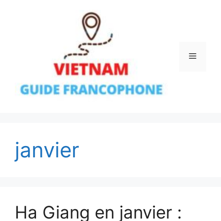
Aller
au
contenu
Menu
janvier
Ha Giang en janvier :