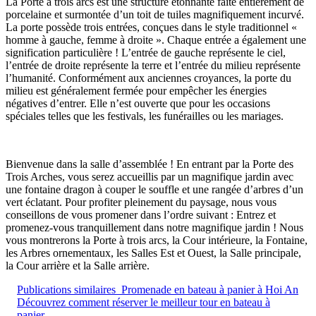
La Porte à trois arcs est une structure étonnante faite entièrement de
porcelaine et surmontée d’un toit de tuiles magnifiquement incurvé.
La porte possède trois entrées, conçues dans le style traditionnel «
homme à gauche, femme à droite ». Chaque entrée a également une
signification particulière ! L’entrée de gauche représente le ciel,
l’entrée de droite représente la terre et l’entrée du milieu représente
l’humanité. Conformément aux anciennes croyances, la porte du
milieu est généralement fermée pour empêcher les énergies
négatives d’entrer. Elle n’est ouverte que pour les occasions
spéciales telles que les festivals, les funérailles ou les mariages.
Bienvenue dans la salle d’assemblée ! En entrant par la Porte des
Trois Arches, vous serez accueillis par un magnifique jardin avec
une fontaine dragon à couper le souffle et une rangée d’arbres d’un
vert éclatant. Pour profiter pleinement du paysage, nous vous
conseillons de vous promener dans l’ordre suivant : Entrez et
promenez-vous tranquillement dans notre magnifique jardin ! Nous
vous montrerons la Porte à trois arcs, la Cour intérieure, la Fontaine,
les Arbres ornementaux, les Salles Est et Ouest, la Salle principale,
la Cour arrière et la Salle arrière.
Publications similaires
Promenade en bateau à panier à Hoi An
Découvrez comment réserver le meilleur tour en bateau à
panier