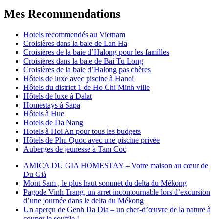
Mes Recommendations
Hotels recommendés au Vietnam
Croisières dans la baie de Lan Ha
Croisières de la baie d’Halong pour les familles
Croisières dans la baie de Bai Tu Long
Croisières de la baie d’Halong pas chères
Hôtels de luxe avec piscine à Hanoi
Hôtels du district 1 de Ho Chi Minh ville
Hôtels de luxe à Dalat
Homestays à Sapa
Hôtels à Hue
Hotels de Da Nang
Hotels à Hoi An pour tous les budgets
Hôtels de Phu Quoc avec une piscine privée
Auberges de jeunesse à Tam Coc
AMICA DU GIA HOMESTAY – Votre maison au cœur de
Du Già
Mont Sam , le plus haut sommet du delta du Mékong
Pagode Vinh Trang, un arret incontournable lors d’excursion
d’une journée dans le delta du Mékong
Un aperçu de Genh Da Dia – un chef-d’œuvre de la nature à
couper le souffle !