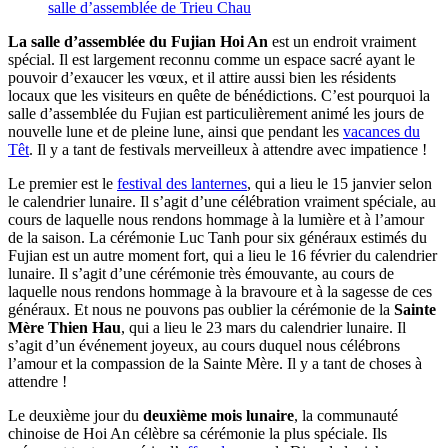
salle d’assemblée de Trieu Chau
La salle d’assemblée du Fujian Hoi An
est un endroit vraiment
spécial. Il est largement reconnu comme un espace sacré ayant le
pouvoir d’exaucer les vœux, et il attire aussi bien les résidents
locaux que les visiteurs en quête de bénédictions. C’est pourquoi la
salle d’assemblée du Fujian est particulièrement animé les jours de
nouvelle lune et de pleine lune, ainsi que pendant les
vacances du
Têt
. Il y a tant de festivals merveilleux à attendre avec impatience !
Le premier est le
festival des lanternes
, qui a lieu le 15 janvier selon
le calendrier lunaire. Il s’agit d’une célébration vraiment spéciale, au
cours de laquelle nous rendons hommage à la lumière et à l’amour
de la saison. La cérémonie Luc Tanh pour six généraux estimés du
Fujian est un autre moment fort, qui a lieu le 16 février du calendrier
lunaire. Il s’agit d’une cérémonie très émouvante, au cours de
laquelle nous rendons hommage à la bravoure et à la sagesse de ces
généraux. Et nous ne pouvons pas oublier la cérémonie de la
Sainte
Mère Thien Hau
, qui a lieu le 23 mars du calendrier lunaire. Il
s’agit d’un événement joyeux, au cours duquel nous célébrons
l’amour et la compassion de la Sainte Mère. Il y a tant de choses à
attendre !
Le deuxième jour du
deuxième mois lunaire
, la communauté
chinoise de Hoi An célèbre sa cérémonie la plus spéciale. Ils