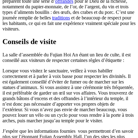
préparent toute une série d’
offrandes
pour le Dieu de la richesse,
notamment du papier-monnaie, de l’or, de l’argent, du vin et trois
types d’aliments bouillis : des œufs, des crabes et du porc. C’est une
journée remplie de belles
traditions
et de beaucoup de respect pour
les habitants, ce qui en fait une expérience vraiment spéciale pour les
visiteurs.
Conseils de visite
La salle d’assemblée du Fujian Hoi An étant un lieu de culte, il est
conseillé aux visiteurs de respecter certaines règles d’étiquette :
Lorsque vous visitez le sanctuaire, veillez à vous habiller
correctement et à parler à voix basse pour respecter les divinités. Il
est également conseillé d’éviter de fumer ou de marcher sur les
statues d’animaux. Si vous assistez à une cérémonie très fréquentée,
il est préférable de garder un œil sur vos affaires. Vous trouverez de
grands bâtons d’encens et des offrandes à l’intérieur du temple, il
n’est donc pas nécessaire d’apporter vos propres objets de
l’extérieur. Si vous n’avez pas envie de marcher beaucoup, vous
pouvez louer un vélo ou un cyclo pour vous rendre à la porte à trois
arches, puis marcher jusqu’au temple pour le visiter.
J’espére que les informations fournies vous permettront d’en savoir
plus sur l’étonnant Fujian Assembly Hall, l’un des sites les plus