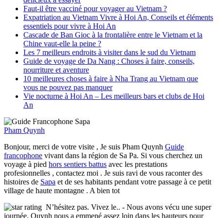
Faut-il être vacciné pour voyager au Vietnam ?
Expatriation au Vietnam Vivre à Hoi An, Conseils et éléments
essentiels pour vivre à Hoi An
Cascade de Ban Gioc à la frontalière entre le Vietnam et la
Chine vaut-elle la peine ?
Les 7 meilleurs endroits à visiter dans le sud du Vietnam
Guide de voyage de Da Nang : Choses à faire, conseils,
nourriture et aventure
10 meilleures choses à faire à Nha Trang au Vietnam que
vous ne pouvez pas manquer
Vie nocturne à Hoi An – Les meilleurs bars et clubs de Hoi
An
Pham Quynh
Bonjour, merci de votre visite , Je suis Pham Quynh
Guide
francophone
vivant dans la région de Sa Pa. Si vous cherchez un
voyage à pied
hors sentiers battus
avec les prestations
profesionnelles , contactez moi . Je suis ravi de vous raconter des
histoires de
Sapa
et de ses habitants pendant votre passage à ce petit
village de haute montagne . A bien tot
N’hésitez pas. Vivez le..
- Nous avons vécu une super
journée. Quynh nous a emmené assez loin dans les hauteurs pour