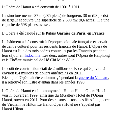
L’Opéra de Hanoï a été construit de 1901 à 1911.
La structure mesure 87 m (285 pieds) de longueur, 30 m (98 pieds)
de largeur et couvre une superficie de 2 600 m2 (0,6 acres). Il a une
capacité de 598 places assises.
L’Opéra a été calqué sur le
Palais Garnier de Paris, en France.
Le bâtiment a été construit à l’époque coloniale française et servait
de centre culturel pour les résidents français de Hanoï. L’Opéra de
Hanoï est l’un des trois opéras construits par les Français pendant
leur séjour en
Indochine
. Les deux autres sont l’Opéra de Haiphong
et le Théâtre municipal de Hô Chi Minh-Ville.
Le coût de construction était de 2 millions de ₣, ce qui équivaut à
environ 8,4 millions de dollars américains en 2011.
Bien que l’Opéra ait été endommagé pendant la
guerre du Vietnam
,
il a retrouvé son lustre d’antan dans les années 1990.
L’Opéra de Hanoï est l’homonyme du Hilton Hanoi Opera Hotel
voisin, ouvert en 1999, ainsi que du MGallery Hotel de l’Opera
Hanoi, ouvert en 2011. Pour des raisons historiques liées à la guerre
du Vietnam, le Hilton Le Hanoi Opera Hotel ne s’appelait pas
Hanoi Hilton.