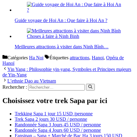
Guide voyage de Hoi An : Que faire à Hoi An ?
Meilleures attractions à visiter dans Ninh Bình…
Catégories
Ha Noi
Étiquettes
attractions
,
Hanoi
,
Opéra de
Hanoï
Yin Yang : Philosophie yin-yang, Symboles et Principes majeurs
de Yin-Yang
L’ethnie Dao au Vietnam
Rechercher :
Choisissez votre trek Sapa par ici
Trekking Sapa 1 jour 15 USD /personne
Trek Sapa 2 jours 30 USD / personne
Randonnée Sapa 3 Jours 45 USD / personne
Randonnée Sapa 4 Jours 60 USD / personne
Fansipan – Sapa + Marché de Bac Ha 3 jours 150 USD