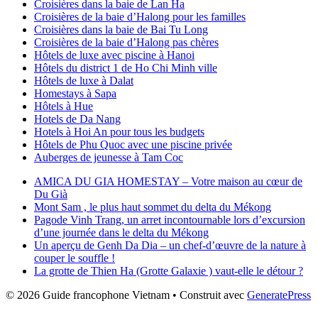
Croisières dans la baie de Lan Ha
Croisières de la baie d’Halong pour les familles
Croisières dans la baie de Bai Tu Long
Croisières de la baie d’Halong pas chères
Hôtels de luxe avec piscine à Hanoi
Hôtels du district 1 de Ho Chi Minh ville
Hôtels de luxe à Dalat
Homestays à Sapa
Hôtels à Hue
Hotels de Da Nang
Hotels à Hoi An pour tous les budgets
Hôtels de Phu Quoc avec une piscine privée
Auberges de jeunesse à Tam Coc
AMICA DU GIA HOMESTAY – Votre maison au cœur de
Du Già
Mont Sam , le plus haut sommet du delta du Mékong
Pagode Vinh Trang, un arret incontournable lors d’excursion
d’une journée dans le delta du Mékong
Un aperçu de Genh Da Dia – un chef-d’œuvre de la nature à
couper le souffle !
La grotte de Thien Ha (Grotte Galaxie ) vaut-elle le détour ?
© 2026 Guide francophone Vietnam
• Construit avec
GeneratePress