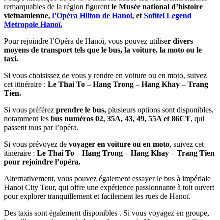
remarquables de la région figurent
le Musée national d’histoire
vietnamienne,
l’Opéra Hilton de Hanoi
, et
Sofitel Legend
Metropole Hanoï.
Pour rejoindre l’Opéra de Hanoï, vous pouvez utilise
r divers
moyens de transport tels que le bus, la voiture, la moto ou le
taxi.
Si vous choisissez de vous y rendre en voiture ou en moto, suivez
cet itinéraire :
Le Thai To – Hang Trong – Hang Khay – Trang
Tien.
Si vous préférez
prendre le bus,
plusieurs options sont disponibles,
notamment les
bus numéros 02, 35A, 43, 49, 55A et 86CT
, qui
passent tous par l’opéra.
Si vous prévoyez de
voyager en voiture ou en moto
, suivez cet
itinéraire :
Le Thai To – Hang Trong – Hang Khay – Trang Tien
pour rejoindre l’opéra.
Alternativement, vous pouvez également essayer le bus à impériale
Hanoi City Tour, qui offre une expérience passionnante à toit ouvert
pour explorer tranquillement et facilement les rues de Hanoï.
Des taxis sont également disponibles . Si vous voyagez en groupe,