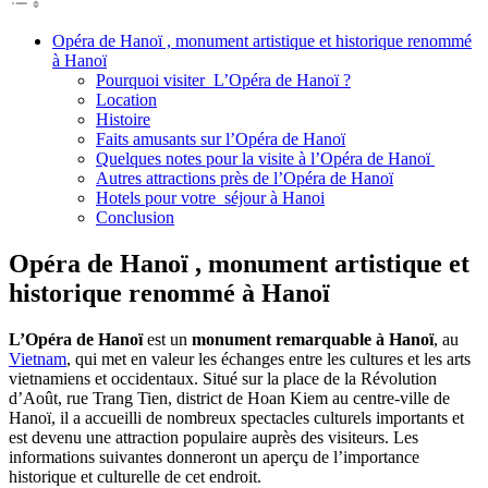
Opéra de Hanoï , monument artistique et historique renommé
à Hanoï
Pourquoi visiter L’Opéra de Hanoï ?
Location
Histoire
Faits amusants sur l’Opéra de Hanoï
Quelques notes pour la visite à l’Opéra de Hanoï
Autres attractions près de l’Opéra de Hanoï
Hotels pour votre séjour à Hanoi
Conclusion
Opéra de Hanoï , monument artistique et
historique renommé à Hanoï
L’Opéra de Hanoï
est un
monument remarquable à Hanoï
, au
Vietnam
, qui met en valeur les échanges entre les cultures et les arts
vietnamiens et occidentaux. Situé sur la place de la Révolution
d’Août, rue Trang Tien, district de Hoan Kiem au centre-ville de
Hanoï, il a accueilli de nombreux spectacles culturels importants et
est devenu une attraction populaire auprès des visiteurs. Les
informations suivantes donneront un aperçu de l’importance
historique et culturelle de cet endroit.