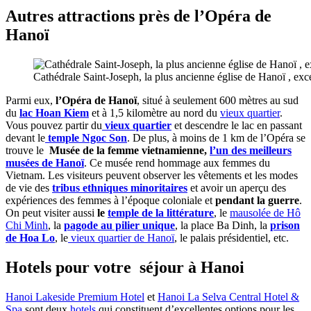
Autres attractions près de l’Opéra de
Hanoï
Cathédrale Saint-Joseph, la plus ancienne église de Hanoï , exc
Parmi eux,
l’Opéra de Hanoï
, situé à seulement 600 mètres au sud
du
lac Hoan Kiem
et à 1,5 kilomètre au nord du
vieux quartier
.
Vous pouvez partir du
vieux quartier
et descendre le lac en passant
devant le
temple Ngoc Son
. De plus, à moins de 1 km de l’Opéra se
trouve le
Musée de la femme vietnamienne,
l’un des meilleurs
musées de Hanoï
. Ce musée rend hommage aux femmes du
Vietnam. Les visiteurs peuvent observer les vêtements et les modes
de vie des
tribus ethniques minoritaires
et avoir un aperçu des
expériences des femmes à l’époque coloniale et
pendant la guerre
.
On peut visiter aussi
le
temple de la littérature
, le
mausolée de Hô
Chi Minh
, la
pagode au pilier unique
, la place Ba Dinh, la
prison
de Hoa Lo
, le
vieux quartier de Hanoï
, le palais présidentiel, etc.
Hotels pour votre séjour à Hanoi
Hanoi Lakeside Premium Hotel
et
Hanoi La Selva Central Hotel &
Spa
sont deux
hotels
qui constituent d’excellentes options pour les