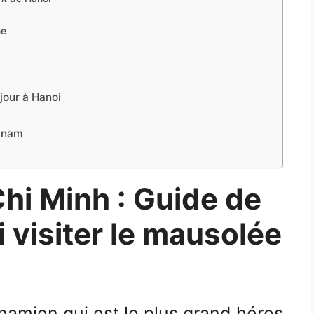
ne
jour à Hanoi
etnam
hi Minh : Guide de
 visiter le mausolée
amien qui est le plus grand héros