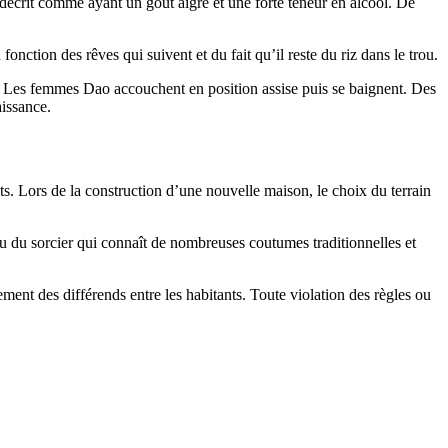
 décrit comme ayant un goût aigre et une forte teneur en alcool. De
onction des rêves qui suivent et du fait qu’il reste du riz dans le trou.
n. Les femmes Dao accouchent en position assise puis se baignent. Des
aissance.
oits. Lors de la construction d’une nouvelle maison, le choix du terrain
u du sorcier qui connaît de nombreuses coutumes traditionnelles et
ment des différends entre les habitants. Toute violation des règles ou