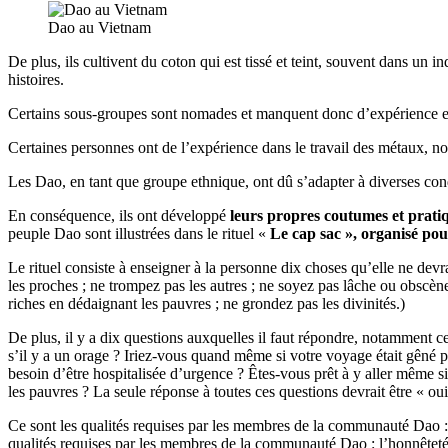
Dao au Vietnam
De plus, ils cultivent du coton qui est tissé et teint, souvent dans un i
histoires.
Certains sous-groupes sont nomades et manquent donc d’expérience en
Certaines personnes ont de l’expérience dans le travail des métaux, nota
Les Dao, en tant que groupe ethnique, ont dû s’adapter à diverses condi
En conséquence, ils ont développé
leurs propres coutumes et prati
peuple Dao sont illustrées dans le rituel «
Le cap sac », organisé pou
Le rituel consiste à enseigner à la personne dix choses qu’elle ne devra
les proches ; ne trompez pas les autres ; ne soyez pas lâche ou obscène ;
riches en dédaignant les pauvres ; ne grondez pas les divinités.)
De plus, il y a dix questions auxquelles il faut répondre, notamment ce
s’il y a un orage ? Iriez-vous quand même si votre voyage était gêné pa
besoin d’être hospitalisée d’urgence ? Êtes-vous prêt à y aller même s
les pauvres ? La seule réponse à toutes ces questions devrait être « oui
Ce sont les qualités requises par les membres de la communauté Dao : 
qualités requises par les membres de la communauté Dao : l’honnêteté,