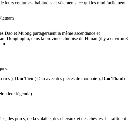
 de leurs coutumes, habitudes et vêtements, ce qui les rend facilement
 Vietnam
euples Dao et Muong partageraient la même ascendance et
rant Dongtinghu, dans la province chinoise du Hunan (il y a environ 3
nam.
ques.
serrés ),
Dao Tien
( Dao avec des pièces de monnaie ),
Dao Thanh
lon leur légende).
, des porcs, de la volaille, des chevaux et des chèvres. Ils raffinent