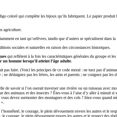
ndigo coloré qui complète les bijoux qu’ils fabriquent. Le papier produit l
 agriculture.
mment en tant qu’orfèvres, tandis que d’autres se spécialisent dans la fab
tions sociales et naturelles en raison des circonstances historiques.
ques
qui reflètent à la fois les caractéristiques générales du groupe et l
r un homme lorsqu’il atteint l’âge adulte
.
it pas faire. (Voici les principes de ce code moral : ne tuez pas d’animau
 ne dédaignez pas les frères, les amis et parents ; ne craignez pas les di
lle de savoir si l’on oserait traverser une rivière ou un ruisseau avec 
r des animaux et des insectes ? Êtes-vous à l’aise d’y aller à minuit si
i vous devez surmonter des montagnes et des cols ? Iriez-vous quand mêm
 ».
l’honnêteté, le courage, le plein dévouement envers les autres et le re
 le courage, le plein dévouement envers les autres et le respect des r