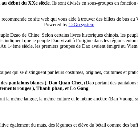
t au début du XXe siècle
. Ils sont divisés en sous-groupes en fonction
 recommende ce site web qui vous aide à trouver des billets de bus au
Powered by
12Go system
 peuple Dzao de Chine. Selon certains livres historiques chinois, les p
 indiquent que le peuple Dao vivait à l’origine dans les régions entou
ng. Au 14ème siècle, les premiers groupes de Dao avaient émigré au Viet
upes qui se distinguent par leurs costumes, origines, coutumes et prati
des pantalons blancs )
,
Dao Quan Chet
, (Dao portant des pantalons 
êtements rouges ), Thanh phan, et Lo Gang
eant la même langue, la même culture et le même ancêtre (Ban Vuong, se
tive également du maïs, des légumes et élève du bétail comme des buffles