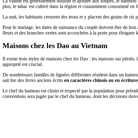
La viande est généralement bouillie et ajoutée aux soupes, le bambou a
plus, le tabac est cultivé dans la région et couramment consommé en f
La nuit, les habitants creusent des trous et y placent des grains de riz 
Pour le mariage, les dates de naissance du couple doivent être de bon
fleurs et des branches vertes sont accrochées à la porte pour éloigner l
Maisons chez les Dao au Vietnam
Il existe trois styles de maisons chez les Dao : les maisons sur pilotis,
approprié est crucial.
De nombreuses familles de lignées différentes résident dans un hamea
sait lire des livres anciens écrits
en caractères chinois ou en écritur
Le chef du hameau est choisi et respecté par la population pour préside
conventions sera jugée par le chef du hameau, dont les décisions doive