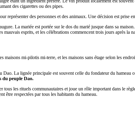
igre étant un ingrédient préféré. Le vin produit localement est souvent
umant des cigarettes ou des pipes.
pour représenter des personnes et des animaux. Une décision est prise en f
 augure. La mariée est portée sur le dos du marié jusque dans sa maiso
es mauvais esprits, et les célébrations commencent trois jours après la n
 les maisons mi-pilotis mi-terre, et les maisons sans étage selon les endr
u Dao. La lignée principale est souvent celle du fondateur du hameau o
es du peuple Dao.
r tous les rituels communautaires et joue un rôle important dans le règle
nt être respectées par tous les habitants du hameau.