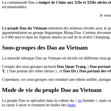
La communauté Dao a
émigré de Chine aux XIIe et XIIIe siècles e
reconnaissables.
Je vous
Le peuple Dao du Vietnam
entretient des relations étroites avec le
appartiendraient au groupe linguistique Mong-Dao. Certains documents
à 4 000 ans) et dans les régions situées au sud de la rivière Chanjia
Sous-groupes des Dao au Vietnam
La minorité ethnique Dao au Vietnam est divisée en différents sous-gro
Certains des sous-groupes incluent
Dao Quan Trang
, (
Dao portant 
Y
, ( Dao portant des robes bleues ) , et
Dao Do ( Dao portant des v
Cependant, ces sous-groupes ont constitué une ethnie unifiée, partag
Mode de vie du peuple Dao au Vietnam
Le peuple Dao se spécialise dans la culture du «
riz
humide », mais cul
la canne à sucre et extraient les huiles des
fruits
.