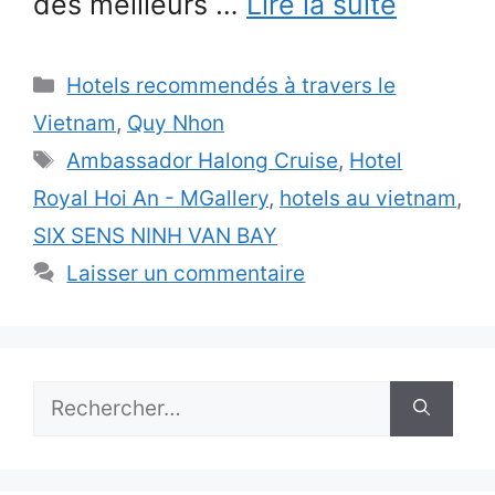
des meilleurs …
Lire la suite
Catégories
Hotels recommendés à travers le
Vietnam
,
Quy Nhon
Étiquettes
Ambassador Halong Cruise
,
Hotel
Royal Hoi An - MGallery
,
hotels au vietnam
,
SIX SENS NINH VAN BAY
Laisser un commentaire
Rechercher :