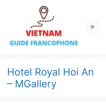
Aller
au
contenu
Menu
Hotel Royal Hoi An
– MGallery