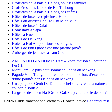
Croisières de la baie d’Halong pour les familles
Croisières dans la baie de Bai Tu Long
Croisières de la baie d’Halong pas chères
Hôtels de luxe avec piscine à Hanoi
Hôtels du district 1 de Ho Chi Minh ville
Hôtels de luxe à Dalat
Homestays à Sapa
Hôtels à Hue
Hotels de Da Nang
Hotels à Hoi An pour tous les budgets
Hôtels de Phu Quoc avec une piscine privée
Auberges de jeunesse à Tam Coc
AMICA DU GIA HOMESTAY – Votre maison au cœur de
Du Già
Mont Sam , le plus haut sommet du delta du Mékong
Pagode Vinh Trang, un arret incontournable lors d’excursion
d’une journée dans le delta du Mékong
Un aperçu de Genh Da Dia – un chef-d’œuvre de la nature à
couper le souffle !
La grotte de Thien Ha (Grotte Galaxie ) vaut-elle le détour ?
© 2026 Guide francophone Vietnam
• Construit avec
GeneratePress