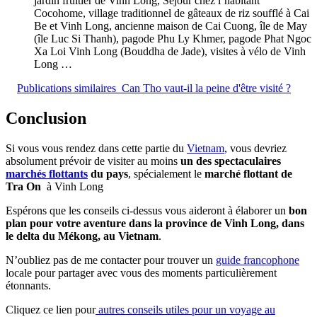
jardin fruitier de Vinh Long, Séjour chez l’habitant
Cocohome, village traditionnel de gâteaux de riz soufflé à Cai
Be et Vinh Long, ancienne maison de Cai Cuong, île de May
(île Luc Si Thanh), pagode Phu Ly Khmer, pagode Phat Ngoc
Xa Loi Vinh Long (Bouddha de Jade), visites à vélo de Vinh
Long …
Publications similaires
Can Tho vaut-il la peine d'être visité ?
Conclusion
Si vous vous rendez dans cette partie du
Vietnam
, vous devriez
absolument prévoir de visiter au moins
un des spectaculaires
marchés flottants
du pays
, spécialement le
marché flottant de
Tra On
à Vinh Long
Espérons que les conseils ci-dessus vous aideront à élaborer un
bon
plan pour votre aventure dans la province de Vinh Long, dans
le delta du Mékong, au Vietnam
.
N’oubliez pas de me contacter pour trouver un
guide francophone
locale pour partager avec vous des moments particulièrement
étonnants.
Cliquez ce lien pour
autres conseils utiles pour un voyage au