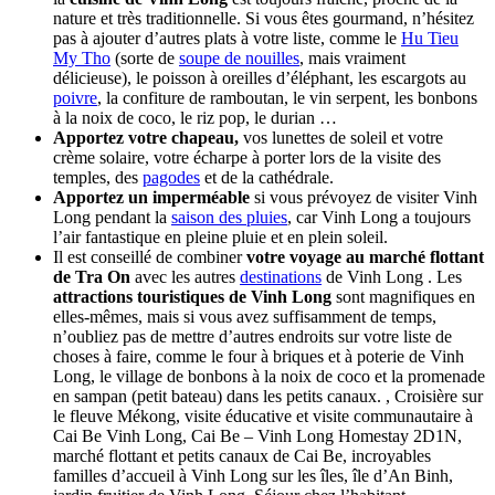
nature et très traditionnelle. Si vous êtes gourmand, n’hésitez
pas à ajouter d’autres plats à votre liste, comme le
Hu Tieu
My Tho
(sorte de
soupe de nouilles
, mais vraiment
délicieuse), le poisson à oreilles d’éléphant, les escargots au
poivre
, la confiture de ramboutan, le vin serpent, les bonbons
à la noix de coco, le riz pop, le durian …
Apportez votre chapeau,
vos lunettes de soleil et votre
crème solaire, votre écharpe à porter lors de la visite des
temples, des
pagodes
et de la cathédrale.
Apportez un imperméable
si vous prévoyez de visiter Vinh
Long pendant la
saison des pluies
, car Vinh Long a toujours
l’air fantastique en pleine pluie et en plein soleil.
Il est conseillé de combiner
votre voyage au marché flottant
de Tra On
avec les autres
destinations
de Vinh Long . Les
attractions touristiques de Vinh Long
sont magnifiques en
elles-mêmes, mais si vous avez suffisamment de temps,
n’oubliez pas de mettre d’autres endroits sur votre liste de
choses à faire, comme le four à briques et à poterie de Vinh
Long, le village de bonbons à la noix de coco et la promenade
en sampan (petit bateau) dans les petits canaux. , Croisière sur
le fleuve Mékong, visite éducative et visite communautaire à
Cai Be Vinh Long, Cai Be – Vinh Long Homestay 2D1N,
marché flottant et petits canaux de Cai Be, incroyables
familles d’accueil à Vinh Long sur les îles, île d’An Binh,