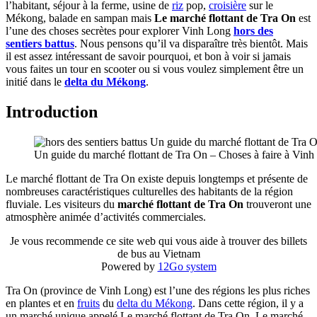
l’habitant, séjour à la ferme, usine de
riz
pop,
croisière
sur le
Mékong, balade en sampan mais
Le marché flottant de Tra On
est
l’une des choses secrètes pour explorer Vinh Long
hors des
sentiers battus
. Nous pensons qu’il va disparaître très bientôt. Mais
il est assez intéressant de savoir pourquoi, et bon à voir si jamais
vous faites un tour en scooter ou si vous voulez simplement être un
initié dans le
delta du Mékong
.
Introduction
Un guide du marché flottant de Tra On – Choses à faire à Vin
Le marché flottant de Tra On existe depuis longtemps et présente de
nombreuses caractéristiques culturelles des habitants de la région
fluviale. Les visiteurs du
marché flottant de Tra On
trouveront une
atmosphère animée d’activités commerciales.
Je vous recommende ce site web qui vous aide à trouver des billets
de bus au Vietnam
Powered by
12Go system
Tra On (province de Vinh Long) est l’une des régions les plus riches
en plantes et en
fruits
du
delta du Mékong
. Dans cette région, il y a
un marché unique appelé Le marché flottant de Tra On. Le marché