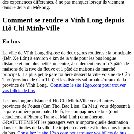
des expériences différentes, à ne pas manquer lorsqu’ils viennent
dans le delta du Mékong.
Comment se rendre à Vinh Long depuis
Hô Chi Minh-Ville
En bus
La ville de Vĩnh Long dispose de deux gares routières : la principale
(Bến Xe Lớn) à environ 4 km de la ville pour les bus longue
distance et une plus petite au centre, à seulement environ 3 pâtés de
maisons de la rive du fleuve et 1 pâté de maisons du marché
principal. La plus petite gare routière dessert la ville voisine de Cần
Thơ (province de Cần Thơ) et les districts suburbains/ruraux de la
province de Vĩnh Long.
Consultez le site 12go.com pour trouver
vos billets de bus
Les bus longue distance d’Hô Chi Minh-Ville vers d’autres
provinces de l’ouest (Can Tho, Bac Lieu, Ca Mau) vous déposent à
la gare routière principale. De là, les compagnies de bus (dont
actuellement Phuong Trang et Mai Linh) emmèneront
GRATUITEMENT les passagers vers n’importe quelle destination
dans les limites de la ville. Le trajet en navette est inclus dans le prix
du bus.
Consultez le site 12go.com pour trouver vos billets de bus