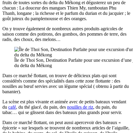
fruits de toutes sortes du delta du Mékong et dégusterez un peu de
chacun : La douceur des mangues Thien My, ramboutan Phu
Thanh, longane ; la richesse et le parfum du durian et du jacquier ; le
goût juteux du pamplemousse et des oranges.
On y trouve également de nombreux autres produits agricoles de
saison comme des potirons, des gombos, des pommes de terre, des
radis, des choux, des melons…
Île de Thoi Son, Destination Parfaite pour une excursion d’une 
du delta du Mékong
Dans ce marché flottant, on trouve de délicieux plats qui sont
considérés comme des spécialités dans cette zone flottante : des
nouilles au bœuf servies avec un légume spécial ( obtenu à partir du
bananier).
La scène est plus vivante et animée avec de petits bateaux vendant
du
café
, du thé glacé, du pain, des
nouilles de riz
, du pain, du
tabac… qui se glissent dans des bateaux plus grands pour servir.
Dans ce marché flottant, on peut aussi apercevoir des bateaux «
épicerie » sur lesquels se trouvent de nombreux articles de l’aiguille,