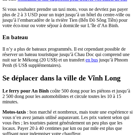
Si vous souhaitez prendre un taxi moto, vous ne devriez pas payer
plus de 2 à 3 USD pour un trajet jusqu’à un hôtel du centre-ville ou
jusqu’à l’embarcadère de la rivière Tien (Bến Đò Sông Tiền) pour
votre éco-tour ou votre séjour à domicile sur L’île d’An Binh.
En bateau
Il n’y a plus de bateaux programmés. Il est cependant possible de
réserver un bateau touristique jusqu’à Chau Doc qui comprend une
nuit sur le Mékong (20 US$) et un transfert
en bus
jusqu’à Phnom
Penh (6 US$ supplémentaires).
Se déplacer dans la ville de Vĩnh Long
Le ferry pour An Binh
coûte 500 dong pour les piétons et jusqu’à
2 500 dong pour les automobilistes et circule toutes les 10 à 15
minutes.
Motos-taxis
: bon marché et nombreux, mais toute une expérience si
vous n’en avez jamais utilisé auparavant. Les prix varient selon qui
vous êtes ; les touristes paient généralement un peu plus que les
locaux. Payer 20 à 40 centimes par km ou par mile est plus que
suffisant pour indemniser votre chauffeur.