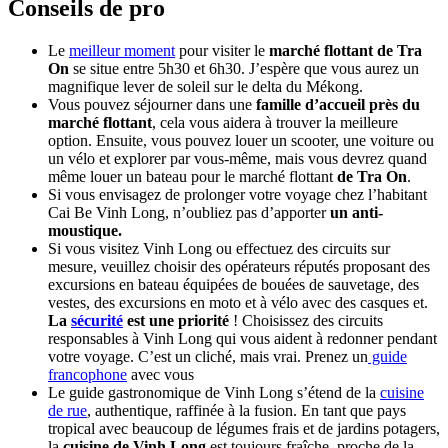
Conseils de pro
Le
meilleur moment
pour visiter le
marché flottant de Tra
On
se situe entre 5h30 et 6h30. J’espère que vous aurez un
magnifique lever de soleil sur le delta du Mékong.
Vous pouvez séjourner dans une
famille d’accueil près du
marché flottant
, cela vous aidera à trouver la meilleure
option. Ensuite, vous pouvez louer un scooter, une voiture ou
un vélo et explorer par vous-même, mais vous devrez quand
même louer un bateau pour le marché flottant
de Tra On
.
Si vous envisagez de prolonger votre voyage chez l’habitant
Cai Be Vinh Long, n’oubliez pas d’apporter
un anti-
moustique.
Si vous visitez Vinh Long ou effectuez des circuits sur
mesure, veuillez choisir des opérateurs réputés proposant des
excursions en bateau équipées de bouées de sauvetage, des
vestes, des excursions en moto et à vélo avec des casques et.
La
sécurité
est une priorité
! Choisissez des circuits
responsables à Vinh Long qui vous aident à redonner pendant
votre voyage. C’est un cliché, mais vrai. Prenez un
guide
francophone
avec vous
Le guide gastronomique de Vinh Long s’étend de la
cuisine
de rue
, authentique, raffinée à la fusion. En tant que pays
tropical avec beaucoup de légumes frais et de jardins potagers,
la
cuisine de Vinh Long
est toujours fraîche, proche de la