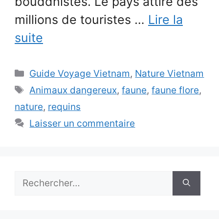
bouddhistes. Le pays attire des
millions de touristes …
Lire la
suite
Catégories
Guide Voyage Vietnam
,
Nature Vietnam
Étiquettes
Animaux dangereux
,
faune
,
faune flore
,
nature
,
requins
Laisser un commentaire
Rechercher :