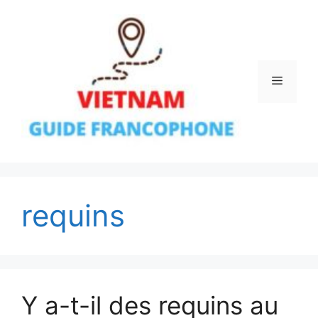
Aller
au
contenu
Menu
requins
Y a-t-il des requins au