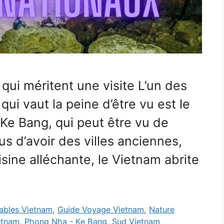
qui méritent une visite L’un des
ui vaut la peine d’être vu est le
Ke Bang, qui peut être vu de
lus d’avoir des villes anciennes,
isine alléchante, le Vietnam abrite
nables Vietnam
,
Guide Voyage Vietnam
,
Nature
etnam
,
Phong Nha - Ke Bang
,
Sud Vietnam