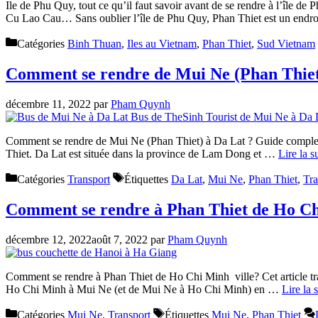
Ile de Phu Quy, tout ce qu’il faut savoir avant de se rendre à l’île d
Cu Lao Cau… Sans oublier l’île de Phu Quy, Phan Thiet est un endro
Catégories
Binh Thuan
,
Iles au Vietnam
,
Phan Thiet
,
Sud Vietnam
Comment se rendre de Mui Ne (Phan Thiet
décembre 11, 2022
par
Pham Quynh
Comment se rendre de Mui Ne (Phan Thiet) à Da Lat ? Guide complet 
Thiet. Da Lat est située dans la province de Lam Dong et …
Lire la s
Catégories
Transport
Étiquettes
Da Lat
,
Mui Ne
,
Phan Thiet
,
Tra
Comment se rendre à Phan Thiet de Ho Ch
décembre 12, 2022
août 7, 2022
par
Pham Quynh
Comment se rendre à Phan Thiet de Ho Chi Minh ville? Cet article trai
Ho Chi Minh à Mui Ne (et de Mui Ne à Ho Chi Minh) en …
Lire la 
Catégories
Mui Ne
,
Transport
Étiquettes
Mui Ne
,
Phan Thiet