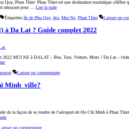
e Phu Quy, Phan Thiet Phan Thiet est une destination touristique célèbre 
it attrayant pour …
Lire la suite
Étiquettes
île de Phu Quy
,
iles
,
Mui Ne
,
Phan Thiet
Laisser un co
) à Da Lat ? Guide complet 2022
2022 MUI NE à DALAT – Bus, Taxi, Voiture, Moto ? Da Lat – visitez c
uite
nsport
Laisser un commentaire
i Minh ville?
te de la façon de se rendre de l’aéroport de Ho Chi Minh à Phan Thiet :
suite
Laisser un commentaire