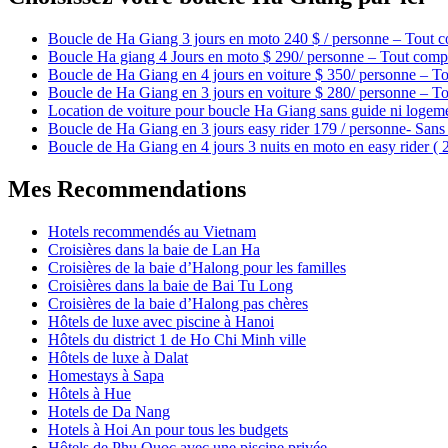
Boucle de Ha Giang 3 jours en moto 240 $ / personne – Tout c
Boucle Ha giang 4 Jours en moto $ 290/ personne – Tout compr
Boucle de Ha Giang en 4 jours en voiture $ 350/ personne – To
Boucle de Ha Giang en 3 jours en voiture $ 280/ personne – To
Location de voiture pour boucle Ha Giang sans guide ni logem
Boucle de Ha Giang en 3 jours easy rider 179 / personne- Sans 
Boucle de Ha Giang en 4 jours 3 nuits en moto en easy rider (
Mes Recommendations
Hotels recommendés au Vietnam
Croisières dans la baie de Lan Ha
Croisières de la baie d’Halong pour les familles
Croisières dans la baie de Bai Tu Long
Croisières de la baie d’Halong pas chères
Hôtels de luxe avec piscine à Hanoi
Hôtels du district 1 de Ho Chi Minh ville
Hôtels de luxe à Dalat
Homestays à Sapa
Hôtels à Hue
Hotels de Da Nang
Hotels à Hoi An pour tous les budgets
Hôtels de Phu Quoc avec une piscine privée