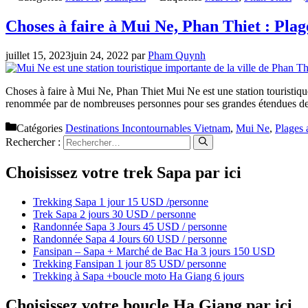
Choses à faire à Mui Ne, Phan Thiet : Plag
juillet 15, 2023
juin 24, 2022
par
Pham Quynh
Choses à faire à Mui Ne, Phan Thiet Mui Ne est une station touristiqu
renommée par de nombreuses personnes pour ses grandes étendues de 
Catégories
Destinations Incontournables Vietnam
,
Mui Ne
,
Plages
Rechercher :
Choisissez votre trek Sapa par ici
Trekking Sapa 1 jour 15 USD /personne
Trek Sapa 2 jours 30 USD / personne
Randonnée Sapa 3 Jours 45 USD / personne
Randonnée Sapa 4 Jours 60 USD / personne
Fansipan – Sapa + Marché de Bac Ha 3 jours 150 USD
Trekking Fansipan 1 jour 85 USD/ personne
Trekking à Sapa +boucle moto Ha Giang 6 jours
Choisissez votre boucle Ha Giang par ici