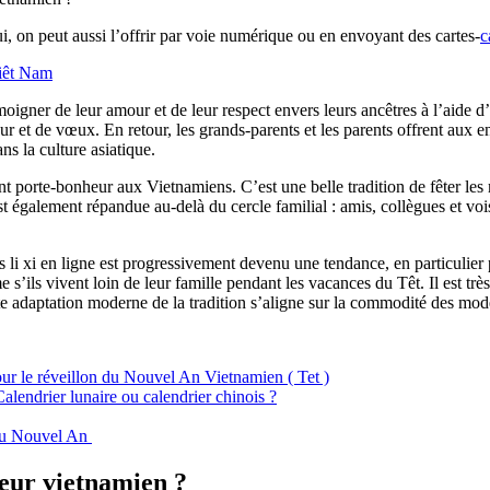
i, on peut aussi l’offrir par voie numérique ou en envoyant des cartes-
c
Viêt Nam
oigner de leur amour et de leur respect envers leurs ancêtres à l’aide d’
 et de vœux. En retour, les grands-parents et les parents offrent aux e
s la culture asiatique.
nt porte-bonheur aux Vietnamiens. C’est une belle tradition de fêter les
st également répandue au-delà du cercle familial : amis, collègues et voi
 des li xi en ligne est progressivement devenu une tendance, en particulie
s’ils vivent loin de leur famille pendant les vacances du Têt. Il est très
ette adaptation moderne de la tradition s’aligne sur la commodité des mod
our le réveillon du Nouvel An Vietnamien ( Tet )
alendrier lunaire ou calendrier chinois ?
t du Nouvel An
heur vietnamien ?