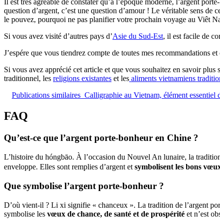
Il est très agréable de constater qu’à l’époque moderne, l’argent por
question d’argent, c’est une question d’amour ! Le véritable sens de ce
le pouvez, pourquoi ne pas planifier votre prochain voyage au Viêt Nam
Si vous avez visité d’autres pays d’
Asie du Sud-Est
, il est facile de 
J’espére que vous tiendrez compte de toutes mes recommandations et qu
Si vous avez apprécié cet article et que vous souhaitez en savoir plus s
traditionnel, les
religions existantes
et les
aliments vietnamiens traditio
Publications similaires
Calligraphie au Vietnam, élément essentiel 
FAQ
Qu’est-ce que l’argent porte-bonheur en Chine ?
L’histoire du hóngbāo. À l’occasion du Nouvel An lunaire, la traditio
enveloppe. Elles sont remplies d’argent et
symbolisent les bons vœux
Que symbolise l’argent porte-bonheur ?
D’où vient-il ? Li xi signifie « chanceux ». La tradition de l’argent 
symbolise les
vœux de chance, de santé et de prospérité
et n’est ob