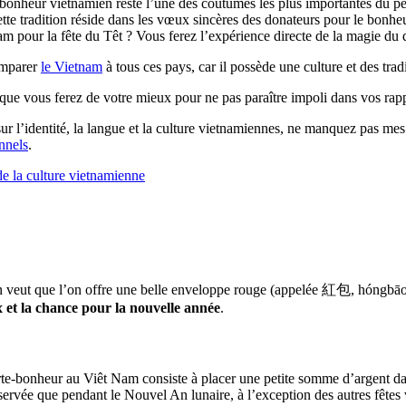
te-bonheur vietnamien reste l’une des coutumes les plus importantes du 
tte tradition réside dans les vœux sincères des donateurs pour le bonheu
 pour la fête du Têt ? Vous ferez l’expérience directe de la magie du d
comparer
le Vietnam
à tous ces pays, car il possède une culture et des trad
e vous ferez de votre mieux pour ne pas paraître impoli dans vos rappo
ur l’identité, la langue et la culture vietnamiennes, ne manquez pas mes 
nnels
.
de la culture vietnamienne
n veut que l’on offre une belle enveloppe rouge (appelée 紅包, hóngbāo) à
 et la chance pour la nouvelle année
.
porte-bonheur au Viêt Nam consiste à placer une petite somme d’argent d
servée que pendant le Nouvel An lunaire, à l’exception des autres fêtes