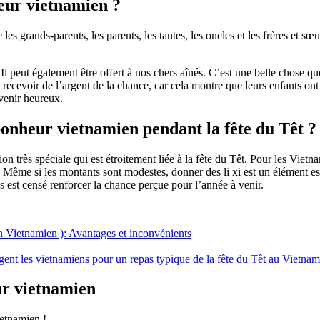
heur vietnamien ?
e les grands-parents, les parents, les tantes, les oncles et les frères et 
peut également être offert à nos chers aînés. C’est une belle chose que le
 recevoir de l’argent de la chance, car cela montre que leurs enfants o
avenir heureux.
bonheur vietnamien pendant la fête du Têt ?
n très spéciale qui est étroitement liée à la fête du Têt. Pour les Vietn
 Même si les montants sont modestes, donner des li xi est un élément ess
est censé renforcer la chance perçue pour l’année à venir.
 Vietnamien ): Avantages et inconvénients
ngent les vietnamiens pour un repas typique de la fête du Têt au Vietnam
ur vietnamien
ietnamien !