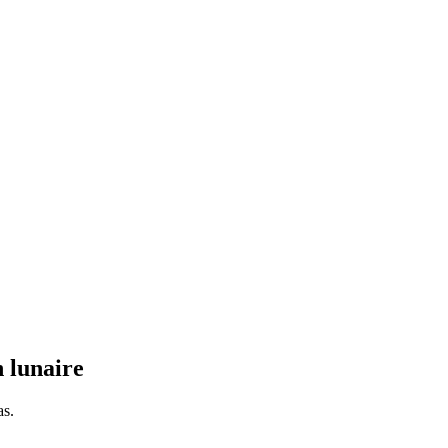
n lunaire
as.