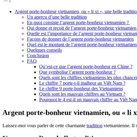
Argent porte-bonheur vietnamien, ou « li xi », une belle tradit
Un aperçu d’une belle tradition
En quoi consiste l’argent porte-bonheur vietnamien ?
Qui donne et reçoit de l’argent porte-bonheur vietnamien
Quelle est l’importance de l’argent porte-bonheur vietnam
Façons de donner de l’argent porte-bonheur vietnamien
Quel est le montant de l’argent porte-bonheur vietnamien
Quelques conseils
Conclusion
FAQ
Qu’est-ce que l’argent porte-bonheur en Chine ?
Que symbolise l’argent porte-bonheur ?
Quels sont les chiffres vietnamiens les plus chance
Le chiffre 7 porte-t-il malheur au Viêt Nam ?
Le chiffre 9 porte-bonheur des Vietnamiens
Quels sont les mauvais chiffres au Vietnam ?
Pourquoi le 4 est-il un mauvais chiffre au Viêt Na
Argent porte-bonheur vietnamien, ou « li xi
Laissez-moi vous parler de cette charmante
tradition
vietnamienne. Il s