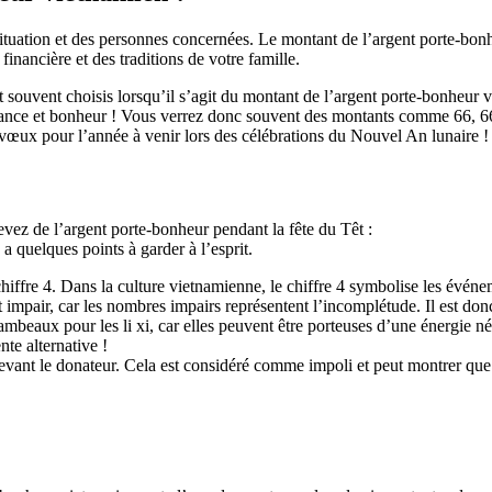
a situation et des personnes concernées. Le montant de l’argent porte-b
inancière et des traditions de votre famille.
ouvent choisis lorsqu’il s’agit du montant de l’argent porte-bonheur vie
t chance et bonheur ! Vous verrez donc souvent des montants comme 66, 
s vœux pour l’année à venir lors des célébrations du Nouvel An lunaire !
evez de l’argent porte-bonheur pendant la fête du Têt :
a quelques points à garder à l’esprit.
u chiffre 4. Dans la culture vietnamienne, le chiffre 4 symbolise les évé
est impair, car les nombres impairs représentent l’incomplétude. Il est do
en lambeaux pour les li xi, car elles peuvent être porteuses d’une énergi
nte alternative !
 devant le donateur. Cela est considéré comme impoli et peut montrer que