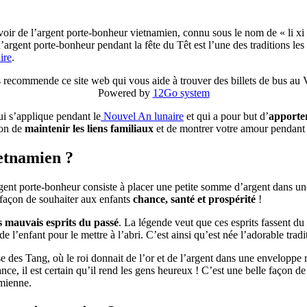
voir de l’argent porte-bonheur vietnamien, connu sous le nom de « li xi »
’argent porte-bonheur pendant la fête du Têt est l’une des traditions les 
ire
.
 recommende ce site web qui vous aide à trouver des billets de bus au
Powered by
12Go system
qui s’applique pendant le
Nouvel An lunaire
et qui a pour but d’
apporte
çon de
maintenir les liens familiaux
et de montrer votre amour pendant c
ietnamien ?
rgent porte-bonheur consiste à placer une petite somme d’argent dans une
 façon de souhaiter aux enfants
chance, santé et prospérité
!
s mauvais esprits du passé
. La légende veut que ces esprits fassent d
de l’enfant pour le mettre à l’abri. C’est ainsi qu’est née l’adorable tra
ise des Tang, où le roi donnait de l’or et de l’argent dans une enveloppe
ce, il est certain qu’il rend les gens heureux ! C’est une belle façon d
amienne.