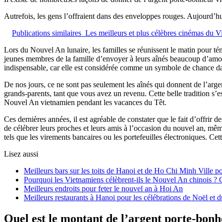
Autrefois, les gens l’offraient dans des enveloppes rouges. Aujourd’hu
Publications similaires
Les meilleurs et plus célèbres cinémas du 
Lors du Nouvel An lunaire, les familles se réunissent le matin pour tém
jeunes membres de la famille d’envoyer à leurs aînés beaucoup d’amour
indispensable, car elle est considérée comme un symbole de chance dan
De nos jours, ce ne sont pas seulement les aînés qui donnent de l’arge
grands-parents, tant que vous avez un revenu. Cette belle tradition s’e
Nouvel An vietnamien pendant les vacances du Têt.
Ces dernières années, il est agréable de constater que le fait d’offrir
de célébrer leurs proches et leurs amis à l’occasion du nouvel an, même 
tels que les virements bancaires ou les portefeuilles électroniques. C
Lisez aussi
Meilleurs bars sur les toits de Hanoi et de Ho Chi Minh Ville p
Pourquoi les Vietnamiens célèbrent-ils le Nouvel An chinois ? C
Meilleurs endroits pour feter le nouvel an à Hoi An
Meilleurs restaurants à Hanoi pour les célébrations de Noël e
Quel est le montant de l’argent porte-bon