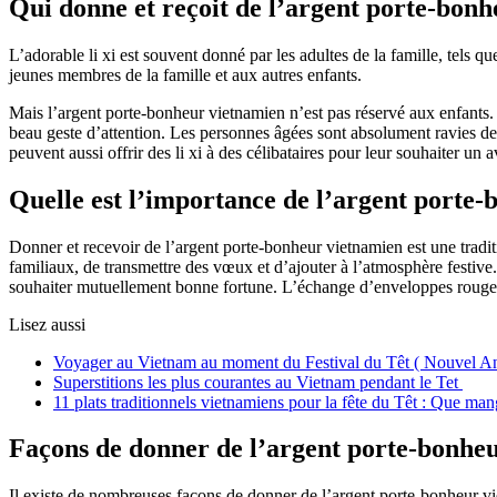
Qui donne et reçoit de l’argent porte-bon
L’adorable li xi est souvent donné par les adultes de la famille, tels qu
jeunes membres de la famille et aux autres enfants.
Mais l’argent porte-bonheur vietnamien n’est pas réservé aux enfants. Il 
beau geste d’attention. Les personnes âgées sont absolument ravies de
peuvent aussi offrir des li xi à des célibataires pour leur souhaiter un 
Quelle est l’importance de l’argent porte-
Donner et recevoir de l’argent porte-bonheur vietnamien est une traditio
familiaux, de transmettre des vœux et d’ajouter à l’atmosphère festive.
souhaiter mutuellement bonne fortune. L’échange d’enveloppes rouges 
Lisez aussi
Voyager au Vietnam au moment du Festival du Têt ( Nouvel An
Superstitions les plus courantes au Vietnam pendant le Tet
11 plats traditionnels vietnamiens pour la fête du Têt : Que ma
Façons de donner de l’argent porte-bonhe
Il existe de nombreuses façons de donner de l’argent porte-bonheur v