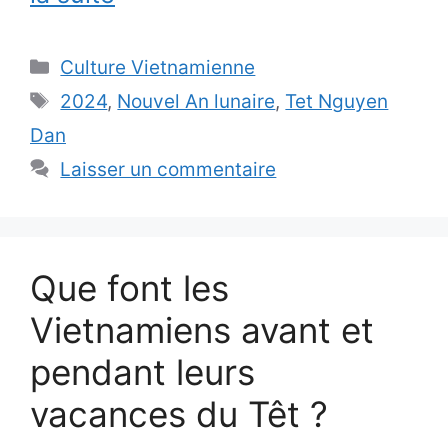
Catégories
Culture Vietnamienne
Étiquettes
2024
,
Nouvel An lunaire
,
Tet Nguyen
Dan
Laisser un commentaire
Que font les
Vietnamiens avant et
pendant leurs
vacances du Têt ?