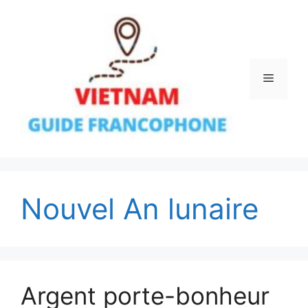
Aller
au
contenu
Menu
Nouvel An lunaire
Argent porte-bonheur