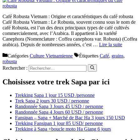
Café Robusta Vietnam : Origine et caractéristiques du café robusta
Café Robusta Vietnam : Le Robusta, souvent connu sous le nom de
café Robusta, est l’un des deux principaux types de café cultivés
commercialement, avec l’Arabica. Il appartient à la variété
Canephora (Nomenclature : Coffea canephora var. Robusta) (Coffea
arabica). Depuis de nombreuses années, c’est …
Lire la suite
Catégories
Culture Vietnamienne
Étiquettes
Café
,
grains
,
robusta
Rechercher :
Choisissez votre trek Sapa par ici
Trekking Sapa 1 jour 15 USD /personne
Trek Sapa 2 jours 30 USD / personne
Randonnée Sapa 3 Jours 45 USD / personne
Randonnée Sapa 4 Jours 60 USD / personne
Fansipan – Sapa + Marché de Bac Ha 3 jours 150 USD
Trekking Fansipan 1 jour 85 USD/ personne
Trekking à Sapa +boucle moto Ha Giang 6 jours