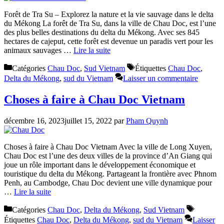
Forêt de Tra Su – Explorez la nature et la vie sauvage dans le delta
du Mékong La forêt de Tra Su, dans la ville de Chau Doc, est l’une
des plus belles destinations du delta du Mékong. Avec ses 845
hectares de cajeput, cette forêt est devenue un paradis vert pour les
animaux sauvages …
Lire la suite
Catégories
Chau Doc
,
Sud Vietnam
Étiquettes
Chau Doc
,
Delta du Mékong
,
sud du Vietnam
Laisser un commentaire
Choses à faire à Chau Doc Vietnam
décembre 16, 2023
juillet 15, 2022
par
Pham Quynh
Choses à faire à Chau Doc Vietnam Avec la ville de Long Xuyen,
Chau Doc est l’une des deux villes de la province d’An Giang qui
joue un rôle important dans le développement économique et
touristique du delta du Mékong. Partageant la frontière avec Phnom
Penh, au Cambodge, Chau Doc devient une ville dynamique pour
…
Lire la suite
Catégories
Chau Doc
,
Delta du Mékong
,
Sud Vietnam
Étiquettes
Chau Doc
,
Delta du Mékong
,
sud du Vietnam
Laisser