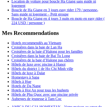
Location de voiture pour boucle Ha Giang sans guide ni
logement
Boucle de Ha Giang en 3 jours easy rider 179 / personne-
Sans guide ni logement – Petit groupe
Boucle de Ha Giang en 4 jours 3 nuits en moto en easy rider (
224 USD / personne )
Mes Recommendations
Hotels recommendés au Vietnam
Croisières dans la baie de Lan Ha
Croisières de la baie d’Halong pour les familles
Croisières dans la baie de Bai Tu Long
Croisières de la baie d’Halong pas chères
Hôtels de luxe avec piscine à Hanoi
Hôtels du district 1 de Ho Chi Minh ville
Hôtels de luxe à Dalat
Homestays à Sapa
Hôtels à Hue
Hotels de Da Nang
Hotels à Hoi An pour tous les budgets
Hôtels de Phu Quoc avec une piscine privée
Auberges de jeunesse à Tam Coc
AMICA DU GIA HOMESTAY – Votre maison au cœur de