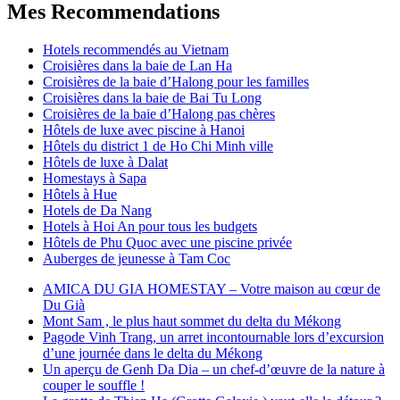
Mes Recommendations
Hotels recommendés au Vietnam
Croisières dans la baie de Lan Ha
Croisières de la baie d’Halong pour les familles
Croisières dans la baie de Bai Tu Long
Croisières de la baie d’Halong pas chères
Hôtels de luxe avec piscine à Hanoi
Hôtels du district 1 de Ho Chi Minh ville
Hôtels de luxe à Dalat
Homestays à Sapa
Hôtels à Hue
Hotels de Da Nang
Hotels à Hoi An pour tous les budgets
Hôtels de Phu Quoc avec une piscine privée
Auberges de jeunesse à Tam Coc
AMICA DU GIA HOMESTAY – Votre maison au cœur de
Du Già
Mont Sam , le plus haut sommet du delta du Mékong
Pagode Vinh Trang, un arret incontournable lors d’excursion
d’une journée dans le delta du Mékong
Un aperçu de Genh Da Dia – un chef-d’œuvre de la nature à
couper le souffle !