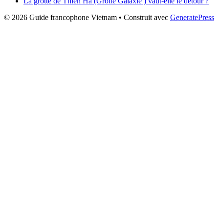
La grotte de Thien Ha (Grotte Galaxie ) vaut-elle le détour ?
© 2026 Guide francophone Vietnam
• Construit avec
GeneratePress