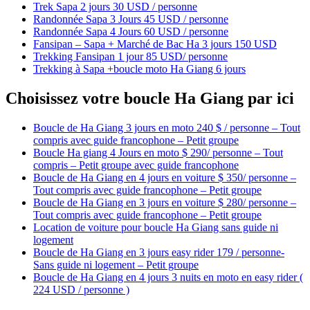
Trek Sapa 2 jours 30 USD / personne
Randonnée Sapa 3 Jours 45 USD / personne
Randonnée Sapa 4 Jours 60 USD / personne
Fansipan – Sapa + Marché de Bac Ha 3 jours 150 USD
Trekking Fansipan 1 jour 85 USD/ personne
Trekking à Sapa +boucle moto Ha Giang 6 jours
Choisissez votre boucle Ha Giang par ici
Boucle de Ha Giang 3 jours en moto 240 $ / personne – Tout
compris avec guide francophone – Petit groupe
Boucle Ha giang 4 Jours en moto $ 290/ personne – Tout
compris – Petit groupe avec guide francophone
Boucle de Ha Giang en 4 jours en voiture $ 350/ personne –
Tout compris avec guide francophone – Petit groupe
Boucle de Ha Giang en 3 jours en voiture $ 280/ personne –
Tout compris avec guide francophone – Petit groupe
Location de voiture pour boucle Ha Giang sans guide ni
logement
Boucle de Ha Giang en 3 jours easy rider 179 / personne-
Sans guide ni logement – Petit groupe
Boucle de Ha Giang en 4 jours 3 nuits en moto en easy rider (
224 USD / personne )