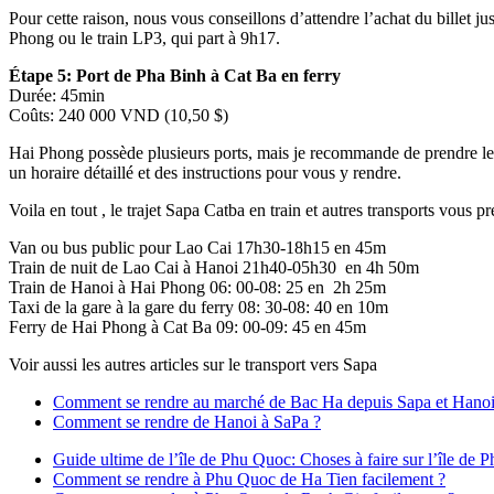
Pour cette raison, nous vous conseillons d’attendre l’achat du billet j
Phong ou le train LP3, qui part à 9h17.
Étape 5: Port de Pha Binh à Cat Ba en ferry
Durée: 45min
Coûts: 240 000 VND (10,50 $)
Hai Phong possède plusieurs ports, mais je recommande de prendre le fe
un horaire détaillé et des instructions pour vous y rendre.
Voila en tout , le trajet Sapa Catba en train et autres transports vous p
Van ou bus public pour Lao Cai 17h30-18h15 en 45m
Train de nuit de Lao Cai à Hanoi 21h40-05h30 en 4h 50m
Train de Hanoi à Hai Phong 06: 00-08: 25 en 2h 25m
Taxi de la gare à la gare du ferry 08: 30-08: 40 en 10m
Ferry de Hai Phong à Cat Ba 09: 00-09: 45 en 45m
Voir aussi les autres articles sur le transport vers Sapa
Comment se rendre au marché de Bac Ha depuis Sapa et Hano
Comment se rendre de Hanoi à SaPa ?
Guide ultime de l’île de Phu Quoc: Choses à faire sur l’île de
Comment se rendre à Phu Quoc de Ha Tien facilement ?