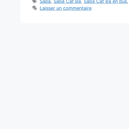
Étiquettes
Sapa
,
Sapa Cat Ba
,
Sapa Cat Ba en bus
Laisser un commentaire