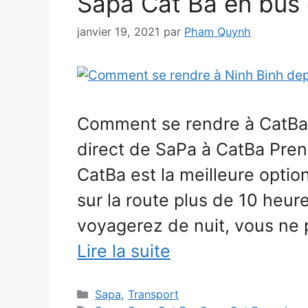
Sapa Cat Ba en bus e
janvier 19, 2021
par
Pham Quynh
Comment se rendre à CatBa 
direct de SaPa à CatBa Pren
CatBa est la meilleure optio
sur la route plus de 10 heur
voyagerez de nuit, vous ne
Lire la suite
Catégories
Sapa
,
Transport