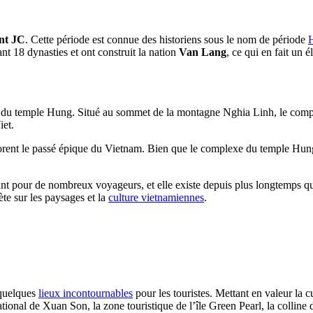
ant JC
. Cette période est connue des historiens sous le nom de période
t 18 dynasties et ont construit la nation
Van Lang
, ce qui en fait un é
e du temple Hung. Situé au sommet de la montagne Nghia Linh, le comp
iet.
ent le passé épique du Vietnam. Bien que le complexe du temple Hung soi
t pour de nombreux voyageurs, et elle existe depuis plus longtemps que l
ète sur les paysages et la
culture vietnamiennes
.
 quelques
lieux incontournables
pour les touristes. Mettant en valeur la cu
ational de Xuan Son, la zone touristique de l’île Green Pearl, la colli