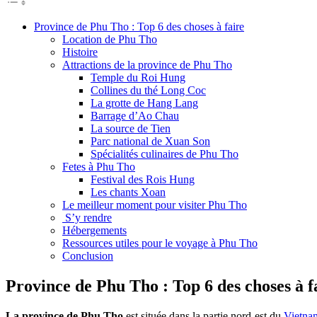
Province de Phu Tho : Top 6 des choses à faire
Location de Phu Tho
Histoire
Attractions de la province de Phu Tho
Temple du Roi Hung
Collines du thé Long Coc
La grotte de Hang Lang
Barrage d’Ao Chau
La source de Tien
Parc national de Xuan Son
Spécialités culinaires de Phu Tho
Fetes à Phu Tho
Festival des Rois Hung
Les chants Xoan
Le meilleur moment pour visiter Phu Tho
S’y rendre
Hébergements
Ressources utiles pour le voyage à Phu Tho
Conclusion
Province de Phu Tho : Top 6 des choses à f
La province de Phu Tho
est située dans la partie nord-est du
Vietna