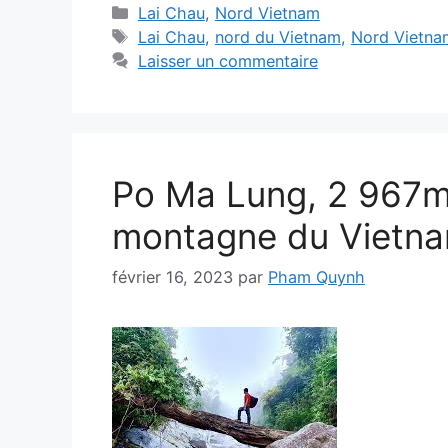
Catégories
Lai Chau
,
Nord Vietnam
Étiquettes
Lai Chau
,
nord du Vietnam
,
Nord Vietna
Laisser un commentaire
Po Ma Lung, 2 967m,
montagne du Vietn
février 16, 2023
par
Pham Quynh