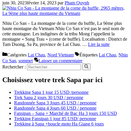
juin 30, 2023
février 14, 2023
par
Pham Quynh
Nhiu Co San – La montagne de la corne du buffle, La 9ème plus
haute montagne du Vietnam Nhiu Co San n’est pas le seul nom de
cette montagne. Les indigènes de la tribu Mong l’appellent la
montagne « Sung Trau » (corne de buffle). Localisation : District de
Tam Duong, Sa Pa, province de Lai Chau. …
Lire la suite
Catégories
Lai Chau
,
Nord Vietnam
Étiquettes
Lai Chau
,
Nhiu
Co San
,
sommet
Laisser un commentaire
Rechercher :
Choisissez votre trek Sapa par ici
Trekking Sapa 1 jour 15 USD /personne
Trek Sapa 2 jours 30 USD / personne
Randonnée Sapa 3 Jours 45 USD / personne
Randonnée Sapa 4 Jours 60 USD / personne
Fansipan – Sapa + Marché de Bac Ha 3 jours 150 USD
Trekking Fansipan 1 jour 85 USD/ personne
Trekking à Sapa +boucle moto Ha Giang 6 jours