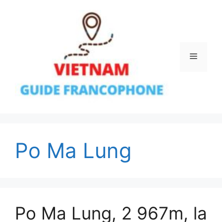
Aller
au
contenu
Menu
Po Ma Lung
Po Ma Lung, 2 967m, la