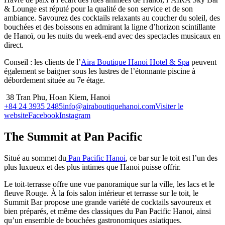
& Lounge est réputé pour la qualité de son service et de son
ambiance. Savourez des cocktails relaxants au coucher du soleil, des
bouchées et des boissons en admirant la ligne d’horizon scintillante
de Hanoï, ou les nuits du week-end avec des spectacles musicaux en
direct.
Conseil : les clients de l’
Aira Boutique Hanoi Hotel & Spa
peuvent
également se baigner sous les lustres de l’étonnante piscine à
débordement située au 7e étage.
38 Tran Phu, Hoan Kiem, Hanoi
+84 24 3935 2485
info@airaboutiquehanoi.com
Visiter le
website
Facebook
Instagram
The Summit at Pan Pacific
Situé au sommet du
Pan Pacific Hanoi
, ce bar sur le toit est l’un des
plus luxueux et des plus intimes que Hanoi puisse offrir.
Le toit-terrasse offre une vue panoramique sur la ville, les lacs et le
fleuve Rouge. À la fois salon intérieur et terrasse sur le toit, le
Summit Bar propose une grande variété de cocktails savoureux et
bien préparés, et même des classiques du Pan Pacific Hanoi, ainsi
qu’un ensemble de bouchées gastronomiques asiatiques.