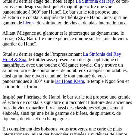
Situé au dernier étage de l’hôtel et spa
La Sinfonía del Rey
, ce toit-
terrasse au design sophistiqué et magnifique offre une vue
panoramique à 360° sur Hanoï. Le bar sur le toit propose une
sélection de cocktails inspirés de l’héritage de Hanoi, ainsi qu’une
gamme de
bières
, de spiritueux, de vins et de plats internationaux.
Alliant l’élégance au glamour et le pittoresque au dynamisme, le
Terraço Sky Bar offre une expérience unique sur les toits du vieux
quartier de Hanoï.
Situé au dernier étage de l’impressionnant
La Sinfonía del Rey
Hotel & Spa
, le toit-terrasse présente un design sophistiqué et
magnifique, avec une touche d’élégance royale. On y trouve un
salon en forme de couronne et de nombreux canapés confortables,
ainsi qu’un bar ouvert et animé, le tout entouré de vues
panoramiques à 360° sur le
lac Hoan Kiem
, le temple Ngoc Son et
la tour de la Tortue.
Inspiré par l’héritage de Hanoï, le bar sur le toit propose une grande
sélection de cocktails signature qui racontent l’histoire des anciennes
rues du vieux quartier. Il y a aussi des classiques soigneusement
élaborés, ainsi qu’une belle gamme de bières, de spiritueux, de
liqueurs, de vins et de champagnes.
En complément des boissons, vous trouverez une carte de plats
internationaux, allant des bouchées raffinées aux délices de Hanoï,