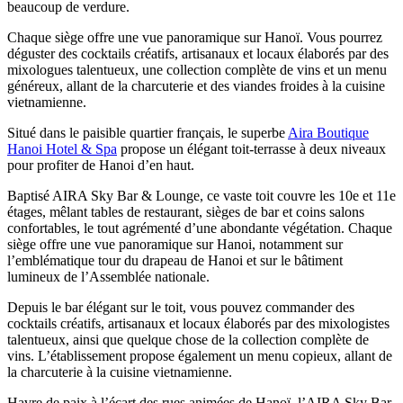
beaucoup de verdure.
Chaque siège offre une vue panoramique sur Hanoï. Vous pourrez
déguster des cocktails créatifs, artisanaux et locaux élaborés par des
mixologues talentueux, une collection complète de vins et un menu
généreux, allant de la charcuterie et des viandes froides à la cuisine
vietnamienne.
Situé dans le paisible quartier français, le superbe
Aira Boutique
Hanoi Hotel & Spa
propose un élégant toit-terrasse à deux niveaux
pour profiter de Hanoi d’en haut.
Baptisé AIRA Sky Bar & Lounge, ce vaste toit couvre les 10e et 11e
étages, mêlant tables de restaurant, sièges de bar et coins salons
confortables, le tout agrémenté d’une abondante végétation. Chaque
siège offre une vue panoramique sur Hanoi, notamment sur
l’emblématique tour du drapeau de Hanoi et sur le bâtiment
lumineux de l’Assemblée nationale.
Depuis le bar élégant sur le toit, vous pouvez commander des
cocktails créatifs, artisanaux et locaux élaborés par des mixologistes
talentueux, ainsi que quelque chose de la collection complète de
vins. L’établissement propose également un menu copieux, allant de
la charcuterie à la cuisine vietnamienne.
Havre de paix à l’écart des rues animées de Hanoï, l’AIRA Sky Bar