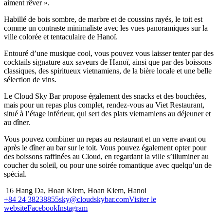
aiment rêver ».
Habillé de bois sombre, de marbre et de coussins rayés, le toit est
comme un contraste minimaliste avec les vues panoramiques sur la
ville colorée et tentaculaire de Hanoï.
Entouré d’une musique cool, vous pouvez vous laisser tenter par des
cocktails signature aux saveurs de Hanoï, ainsi que par des boissons
classiques, des spiritueux vietnamiens, de la bière locale et une belle
sélection de vins.
Le Cloud Sky Bar propose également des snacks et des bouchées,
mais pour un repas plus complet, rendez-vous au Viet Restaurant,
situé à l’étage inférieur, qui sert des plats vietnamiens au déjeuner et
au dîner.
Vous pouvez combiner un repas au restaurant et un verre avant ou
après le dîner au bar sur le toit. Vous pouvez également opter pour
des boissons raffinées au Cloud, en regardant la ville s’illuminer au
coucher du soleil, ou pour une soirée romantique avec quelqu’un de
spécial.
16 Hang Da, Hoan Kiem, Hoan Kiem, Hanoi
+84 24 38238855
sky@cloudskybar.com
Visiter le
website
Facebook
Instagram