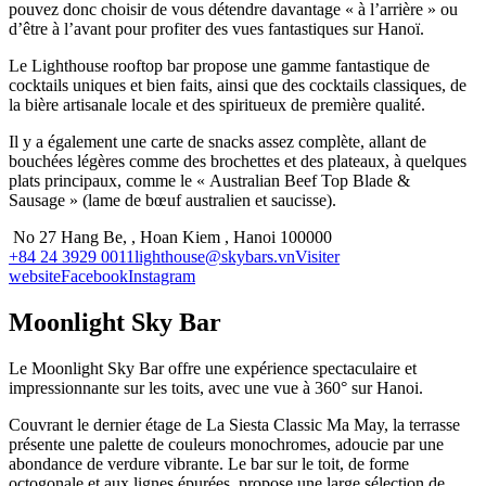
pouvez donc choisir de vous détendre davantage « à l’arrière » ou
d’être à l’avant pour profiter des vues fantastiques sur Hanoï.
Le Lighthouse rooftop bar propose une gamme fantastique de
cocktails uniques et bien faits, ainsi que des cocktails classiques, de
la bière artisanale locale et des spiritueux de première qualité.
Il y a également une carte de snacks assez complète, allant de
bouchées légères comme des brochettes et des plateaux, à quelques
plats principaux, comme le « Australian Beef Top Blade &
Sausage » (lame de bœuf australien et saucisse).
No 27 Hang Be, , Hoan Kiem , Hanoi 100000
+84 24 3929 0011
lighthouse@skybars.vn
Visiter
website
Facebook
Instagram
Moonlight Sky Bar
Le Moonlight Sky Bar offre une expérience spectaculaire et
impressionnante sur les toits, avec une vue à 360° sur Hanoi.
Couvrant le dernier étage de La Siesta Classic Ma May, la terrasse
présente une palette de couleurs monochromes, adoucie par une
abondance de verdure vibrante. Le bar sur le toit, de forme
octogonale et aux lignes épurées, propose une large sélection de