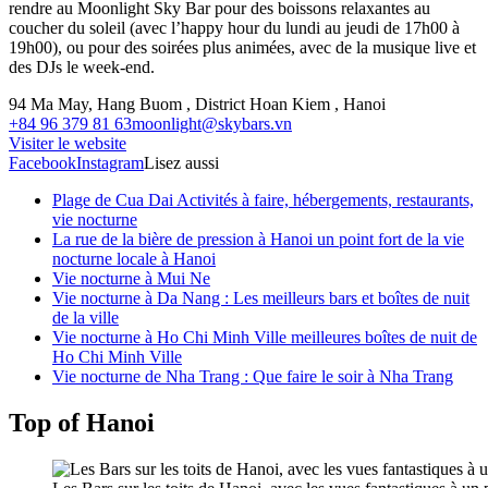
rendre au Moonlight Sky Bar pour des boissons relaxantes au
coucher du soleil (avec l’happy hour du lundi au jeudi de 17h00 à
19h00), ou pour des soirées plus animées, avec de la musique live et
des DJs le week-end.
94 Ma May, Hang Buom , District Hoan Kiem , Hanoi
+84 96 379 81 63
moonlight@skybars.vn
Visiter le website
Facebook
Instagram
Lisez aussi
Plage de Cua Dai Activités à faire, hébergements, restaurants,
vie nocturne
La rue de la bière de pression à Hanoi un point fort de la vie
nocturne locale à Hanoi
Vie nocturne à Mui Ne
Vie nocturne à Da Nang : Les meilleurs bars et boîtes de nuit
de la ville
Vie nocturne à Ho Chi Minh Ville meilleures boîtes de nuit de
Ho Chi Minh Ville
Vie nocturne de Nha Trang : Que faire le soir à Nha Trang
Top of Hanoi