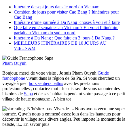
Itinéraire de sept jours dans le nord du Vietnam
Combien de jours pour visiter Cao Bang ? Itinéraires pour
Cao Bang
Itinéraire d’une journée à Da Nang choses à voir et à faire
Que faire en 2 semaines au Vietnam ? En voici l’itinéraire
parfait au Vietnam du sud au nord
Itinéraire à Da Nang : Que faire en 3 jours à Da Nang ?
MEILLEURS ITINÉRAIRES DE 10 JOURS AU
VIETNAM
Pham Quynh
Bonjour, merci de votre visite , Je suis Pham Quynh
Guide
francophone
vivant dans la région de Sa Pa. Si vous cherchez un
voyage à pied
hors sentiers battus
avec les prestations
profesionnelles , contactez moi . Je suis ravi de vous raconter des
histoires de
Sapa
et de ses habitants pendant votre passage à ce petit
village de haute montagne . A bien tot
N’hésitez pas. Vivez le..
- Nous avons vécu une super
journée. Quynh nous a emmené assez loin dans les hauteurs pour
découvrir le village sous divers angles. Peu importe le moment de la
balade, il
... En savoir plus