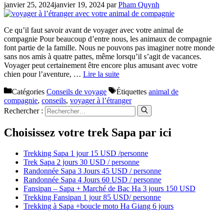
janvier 25, 2024
janvier 19, 2024
par
Pham Quynh
Ce qu’il faut savoir avant de voyager avec votre animal de
compagnie Pour beaucoup d’entre nous, les animaux de compagnie
font partie de la famille. Nous ne pouvons pas imaginer notre monde
sans nos amis à quatre pattes, même lorsqu’il s’agit de vacances.
Voyager peut certainement être encore plus amusant avec votre
chien pour l’aventure, …
Lire la suite
Catégories
Conseils de voyage
Étiquettes
animal de
compagnie
,
conseils
,
voyager à l’étranger
Rechercher :
Choisissez votre trek Sapa par ici
Trekking Sapa 1 jour 15 USD /personne
Trek Sapa 2 jours 30 USD / personne
Randonnée Sapa 3 Jours 45 USD / personne
Randonnée Sapa 4 Jours 60 USD / personne
Fansipan – Sapa + Marché de Bac Ha 3 jours 150 USD
Trekking Fansipan 1 jour 85 USD/ personne
Trekking à Sapa +boucle moto Ha Giang 6 jours