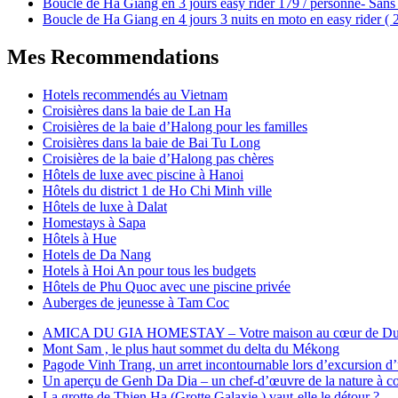
Boucle de Ha Giang en 3 jours easy rider 179 / personne- Sans 
Boucle de Ha Giang en 4 jours 3 nuits en moto en easy rider (
Mes Recommendations
Hotels recommendés au Vietnam
Croisières dans la baie de Lan Ha
Croisières de la baie d’Halong pour les familles
Croisières dans la baie de Bai Tu Long
Croisières de la baie d’Halong pas chères
Hôtels de luxe avec piscine à Hanoi
Hôtels du district 1 de Ho Chi Minh ville
Hôtels de luxe à Dalat
Homestays à Sapa
Hôtels à Hue
Hotels de Da Nang
Hotels à Hoi An pour tous les budgets
Hôtels de Phu Quoc avec une piscine privée
Auberges de jeunesse à Tam Coc
AMICA DU GIA HOMESTAY – Votre maison au cœur de Du
Mont Sam , le plus haut sommet du delta du Mékong
Pagode Vinh Trang, un arret incontournable lors d’excursion d
Un aperçu de Genh Da Dia – un chef-d’œuvre de la nature à cou
La grotte de Thien Ha (Grotte Galaxie ) vaut-elle le détour ?