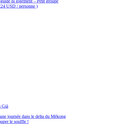
guide ni logement – Petit groupe
 224 USD / personne )
 Già
’une journée dans le delta du Mékong
per le souffle !