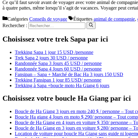
Ce qu’il faut savoir avant de voyager avec votre animal de compagni
à quatre pattes, même lorsqu’il s’agit de vacances. Voyager peut cert
Catégories
Conseils de voyage
Étiquettes
animal de compagnie
,
Rechercher :
Choisissez votre trek Sapa par ici
Trekking Sapa 1 jour 15 USD /personne
Trek Sapa 2 jours 30 USD / personne
Randonnée Sapa 3 Jours 45 USD / personne
Randonnée Sapa 4 Jours 60 USD / personne
Fansipan – Sapa + Marché de Bac Ha 3 jours 150 USD
Trekking Fansipan 1 jour 85 USD/ personne
Trekking à Sapa +boucle moto Ha Giang 6 jours
Choisissez votre boucle Ha Giang par ici
Boucle de Ha Giang 3 jours en moto 240 $ / personne – Tout c
Boucle Ha giang 4 Jours en moto $ 290/ personne – Tout compr
Boucle de Ha Giang en 4 jours en voiture $ 350/ personne – To
Boucle de Ha Giang en 3 jours en voiture $ 280/ personne – To
Location de voiture pour boucle Ha Giang sans guide ni logem