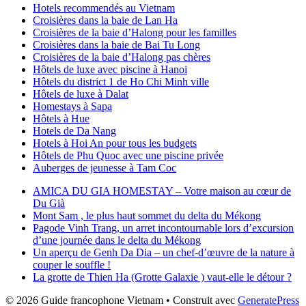
Hotels recommendés au Vietnam
Croisières dans la baie de Lan Ha
Croisières de la baie d’Halong pour les familles
Croisières dans la baie de Bai Tu Long
Croisières de la baie d’Halong pas chères
Hôtels de luxe avec piscine à Hanoi
Hôtels du district 1 de Ho Chi Minh ville
Hôtels de luxe à Dalat
Homestays à Sapa
Hôtels à Hue
Hotels de Da Nang
Hotels à Hoi An pour tous les budgets
Hôtels de Phu Quoc avec une piscine privée
Auberges de jeunesse à Tam Coc
AMICA DU GIA HOMESTAY – Votre maison au cœur de
Du Già
Mont Sam , le plus haut sommet du delta du Mékong
Pagode Vinh Trang, un arret incontournable lors d’excursion
d’une journée dans le delta du Mékong
Un aperçu de Genh Da Dia – un chef-d’œuvre de la nature à
couper le souffle !
La grotte de Thien Ha (Grotte Galaxie ) vaut-elle le détour ?
© 2026 Guide francophone Vietnam
• Construit avec
GeneratePress