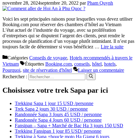
novembre 28, 2024
septembre 20, 2022
par
Pham Quynh
Voici les sept principales raisons pour lesquelles vous devez utiliser
Booking.com pour réserver des chambres d’hôtel au Vietnam
L’état actuel de l’industrie du voyage, avec sa prolifération
d’entreprises qui se disputent l’argent des clients, peut rendre le
processus de planification d’un voyage plutôt intimidant. Il n’est pas
toujours facile de déterminer si vous bénéficiez …
Lire la suite
Catégories
Conseils de voyage
,
Hotels recommendés à travers le
Vietnam
Étiquettes
Booking.com
,
conseils
,
hôtel
,
hotels
,
Pourquoi
,
site de réservation d'hôtel
Laisser un commentaire
Rechercher :
Choisissez votre trek Sapa par ici
Trekking Sapa 1 jour 15 USD /personne
Trek Sapa 2 jours 30 USD / personne
Randonnée Sapa 3 Jours 45 USD / personne
Randonnée Sapa 4 Jours 60 USD / personne
Fansipan – Sapa + Marché de Bac Ha 3 jours 150 USD
Trekking Fansipan 1 jour 85 USD/ personne
Trekking à Sapa +boucle moto Ha Giang 6 jours