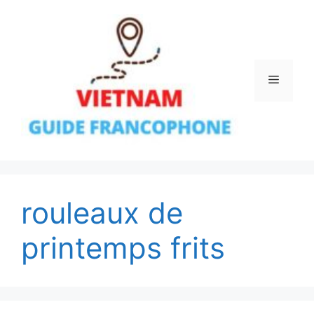
Aller
au
contenu
Menu
rouleaux de
printemps frits