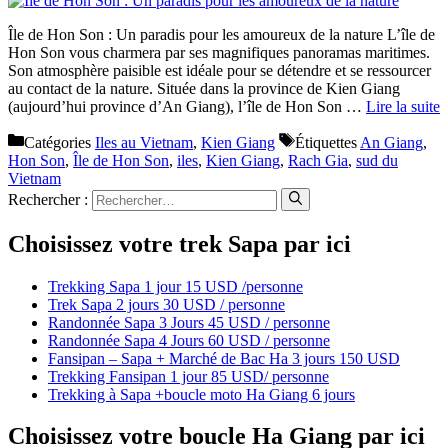
Île de Hon Son : Un paradis pour les amoureux de la nature L’île de
Hon Son vous charmera par ses magnifiques panoramas maritimes.
Son atmosphère paisible est idéale pour se détendre et se ressourcer
au contact de la nature. Située dans la province de Kien Giang
(aujourd’hui province d’An Giang), l’île de Hon Son …
Lire la suite
Catégories
Iles au Vietnam
,
Kien Giang
Étiquettes
An Giang
,
Hon Son
,
Île de Hon Son
,
iles
,
Kien Giang
,
Rach Gia
,
sud du
Vietnam
Rechercher :
Choisissez votre trek Sapa par ici
Trekking Sapa 1 jour 15 USD /personne
Trek Sapa 2 jours 30 USD / personne
Randonnée Sapa 3 Jours 45 USD / personne
Randonnée Sapa 4 Jours 60 USD / personne
Fansipan – Sapa + Marché de Bac Ha 3 jours 150 USD
Trekking Fansipan 1 jour 85 USD/ personne
Trekking à Sapa +boucle moto Ha Giang 6 jours
Choisissez votre boucle Ha Giang par ici