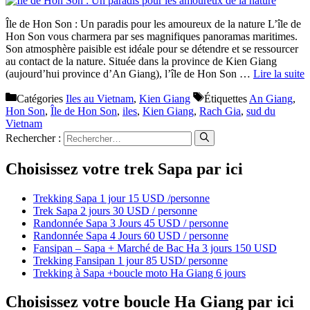
Île de Hon Son : Un paradis pour les amoureux de la nature L’île de
Hon Son vous charmera par ses magnifiques panoramas maritimes.
Son atmosphère paisible est idéale pour se détendre et se ressourcer
au contact de la nature. Située dans la province de Kien Giang
(aujourd’hui province d’An Giang), l’île de Hon Son …
Lire la suite
Catégories
Iles au Vietnam
,
Kien Giang
Étiquettes
An Giang
,
Hon Son
,
Île de Hon Son
,
iles
,
Kien Giang
,
Rach Gia
,
sud du
Vietnam
Rechercher :
Choisissez votre trek Sapa par ici
Trekking Sapa 1 jour 15 USD /personne
Trek Sapa 2 jours 30 USD / personne
Randonnée Sapa 3 Jours 45 USD / personne
Randonnée Sapa 4 Jours 60 USD / personne
Fansipan – Sapa + Marché de Bac Ha 3 jours 150 USD
Trekking Fansipan 1 jour 85 USD/ personne
Trekking à Sapa +boucle moto Ha Giang 6 jours
Choisissez votre boucle Ha Giang par ici