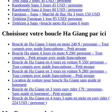
Trek Sapa 2 jours 30 USD / personne
Randonnée Sapa 3 Jours 45 USD / personne
Randonnée Sapa 4 Jours 60 USD / personne
Fansipan – Sapa + Marché de Bac Ha 3 jours 150 USD
Trekking Fansipan 1 jour 85 USD/ personne
Trekking à Sapa +boucle moto Ha Giang 6 jours
Choisissez votre boucle Ha Giang par ici
Boucle de Ha Giang 3 jours en moto 240 $ / personne – Tout
compris avec guide francophone – Petit groupe
Boucle Ha giang 4 Jours en moto $ 290/ personne – Tout
compris – Petit groupe avec guide francophone
Boucle de Ha Giang en 4 jours en voiture $ 350/ personne –
Tout compris avec guide francophone – Petit groupe
Boucle de Ha Giang en 3 jours en voiture $ 280/ personne –
Tout compris avec guide francophone – Petit groupe
Location de voiture pour boucle Ha Giang sans guide ni
logement
Boucle de Ha Giang en 3 jours easy rider 179 / personne-
Sans guide ni logement – Petit groupe
Boucle de Ha Giang en 4 jours 3 nuits en moto en easy rider (
224 USD / personne )