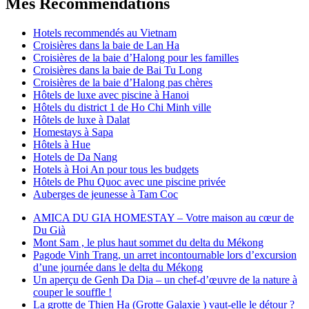
Mes Recommendations
Hotels recommendés au Vietnam
Croisières dans la baie de Lan Ha
Croisières de la baie d’Halong pour les familles
Croisières dans la baie de Bai Tu Long
Croisières de la baie d’Halong pas chères
Hôtels de luxe avec piscine à Hanoi
Hôtels du district 1 de Ho Chi Minh ville
Hôtels de luxe à Dalat
Homestays à Sapa
Hôtels à Hue
Hotels de Da Nang
Hotels à Hoi An pour tous les budgets
Hôtels de Phu Quoc avec une piscine privée
Auberges de jeunesse à Tam Coc
AMICA DU GIA HOMESTAY – Votre maison au cœur de
Du Già
Mont Sam , le plus haut sommet du delta du Mékong
Pagode Vinh Trang, un arret incontournable lors d’excursion
d’une journée dans le delta du Mékong
Un aperçu de Genh Da Dia – un chef-d’œuvre de la nature à
couper le souffle !
La grotte de Thien Ha (Grotte Galaxie ) vaut-elle le détour ?